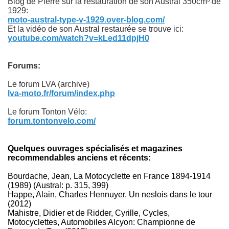
Blog de Pierre sur la restauration de son Austral 350cm³ de
1929:
moto-austral-type-v-1929.over-blog.com/
Et la vidéo de son Austral restaurée se trouve ici:
youtube.com/watch?v=kLed11dpjH0
Forums:
Le forum LVA (archive)
lva-moto.fr/forum/index.php
Le forum Tonton Vélo:
forum.tontonvelo.com/
Quelques ouvrages spécialisés et magazines
recommendables anciens et récents:
Bourdache, Jean, La Motocyclette en France 1894-1914
(1989) (Austral: p. 315, 399)
Happe, Alain, Charles Hennuyer. Un neslois dans le tour
(2012)
Mahistre, Didier et de Ridder, Cyrille, Cycles,
Motocyclettes, Automobiles Alcyon: Championne de