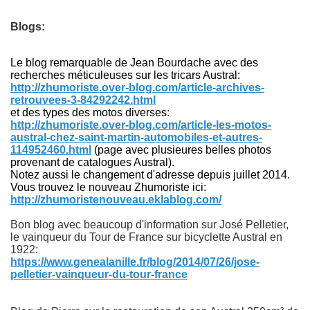
Blogs:
Le blog remarquable de Jean Bourdache avec des
recherches méticuleuses sur les tricars Austral:
http://zhumoriste.over-blog.com/article-archives-
retrouvees-3-84292242.html
et des types des motos diverses:
http://zhumoriste.over-blog.com/article-les-motos-
austral-chez-saint-martin-automobiles-et-autres-
114952460.html
(page avec plusieures belles photos
provenant de catalogues Austral).
Notez aussi le changement d'adresse depuis juillet 2014.
Vous trouvez le nouveau Zhumoriste ici:
http://zhumoristenouveau.eklablog.com/
Bon blog avec beaucoup d'information sur José Pelletier,
le vainqueur du Tour de France sur bicyclette Austral en
1922:
https://www.genealanille.fr/blog/2014/07/26/jose-
pelletier-vainqueur-du-tour-france