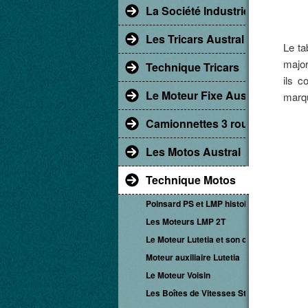
La Société Industrielle d'Albert
Les Tricars Austral
Le ta
major
Technique Tricars
ils c
Le Moteur Fixe Austral
marqu
Camionnettes 3 roues
Les Motos Austral
Technique Motos
Poinsard PS et LMP histoire
Les Moteurs LMP 2T
Le Moteur Lutetia et son constructeur Ma
Moteur auxiliaire Lutetia
Le Moteur Voisin
Les Boîtes de Vitesses Staub