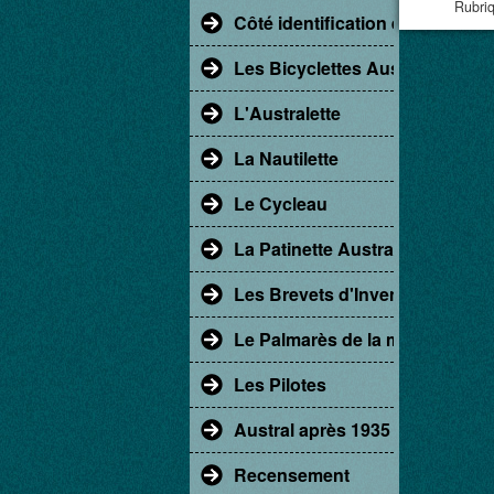
Rubriq
Côté identification et restaur
Les Bicyclettes Austral
L'Australette
La Nautilette
Le Cycleau
La Patinette Austral
Les Brevets d'Invention
Le Palmarès de la marque Aust
Les Pilotes
Austral après 1935
Recensement