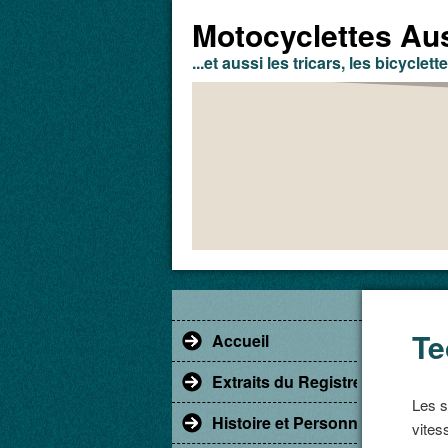
Motocyclettes Aus
...et aussi les tricars, les bicyclette
Te
Accueil
Extraits du Registre du Comm
Les s
Histoire et Personnages
vites