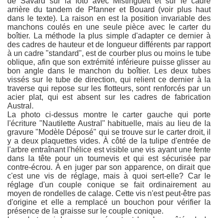
de Savard sur la foto avec Mistinguett et sur le cadre
arrière du tandem de Pfanner et Bouard (voir plus haut
dans le texte). La raison en est la position invariable des
manchons coulés en une seule pièce avec le carter du
boîtier. La méthode la plus simple d'adapter ce dernier à
des cadres de hauteur et de longueur différents par rapport
à un cadre "standard", est de courber plus ou moins le tube
oblique, afin que son extrémité inférieure puisse glisser au
bon angle dans le manchon du boîtier. Les deux tubes
vissés sur le tube de direction, qui relient ce dernier à la
traverse qui repose sur les flotteurs, sont renforcés par un
acier plat, qui est absent sur les cadres de fabrication
Austral.
La photo ci-dessus montre le carter gauche qui porte
l'écriture "Nautilette Austral" habituelle, mais au lieu de la
gravure "Modèle Déposé" qui se trouve sur le carter droit, il
y a deux plaquettes vides. À côté de la tulipe d'entrée de
l'arbre entraînant l'hélice est visible une vis ayant une fente
dans la tête pour un tournevis et qui est sécurisée par
contre-écrou. À en juger par son apparence, on dirait que
c'est une vis de réglage, mais à quoi sert-elle? Car le
réglage d'un couple conique se fait ordinairement au
moyen de rondelles de calage. Cette vis n'est peut-être pas
d'origine et elle a remplacé un bouchon pour vérifier la
présence de la graisse sur le couple conique.