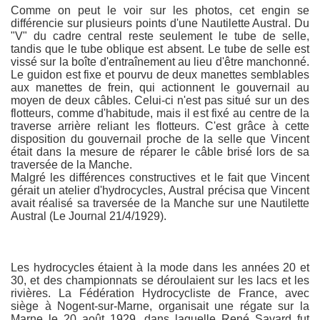
Comme on peut le voir sur les photos, cet engin se
différencie sur plusieurs points d'une Nautilette Austral. Du
"V" du cadre central reste seulement le tube de selle,
tandis que le tube oblique est absent. Le tube de selle est
vissé sur la boîte d'entraînement au lieu d'être manchonné.
Le guidon est fixe et pourvu de deux manettes semblables
aux manettes de frein, qui actionnent le gouvernail au
moyen de deux câbles. Celui-ci n'est pas situé sur un des
flotteurs, comme d'habitude, mais il est fixé au centre de la
traverse arrière reliant les flotteurs. C'est grâce à cette
disposition du gouvernail proche de la selle que Vincent
était dans la mesure de réparer le câble brisé lors de sa
traversée de la Manche.
Malgré les différences constructives et le fait que Vincent
gérait un atelier d'hydrocycles, Austral précisa que Vincent
avait réalisé sa traversée de la Manche sur une Nautilette
Austral (Le Journal 21/4/1929).
Les hydrocycles étaient à la mode dans les années 20 et
30, et des championnats se déroulaient sur les lacs et les
rivières. La Fédération Hydrocycliste de France, avec
siège à Nogent-sur-Marne, organisait une régate sur la
Marne le 20 août 1929, dans laquelle René Savard fut