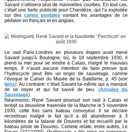
Savard n'utilisera plus de manivelles courbes. En tout cas,
c'était une belle publicité pour Chandèze, qui l'a exploitée
sur des
cartes postales
vantant les avantages de ce
pédalier en français et en anglais.
Le raid Paris-Londres en plusieurs étapes avait mené
Savard jusqu'à Boulogne, où, l
e 18 septembre 1930, il
prend la mer pour se rendre à Calais, malgré
le mauvais
temps. Il n'avait aucune intention de faire preuve que
l’hydrocycle peut être un engin de sauvetage, comme
l’évoque le Cahier du Musée de la Batellerie, p. 45 (voir
liens
).
Au contraire: c’était Savard lui-même qui a manqué
de se noyer et qui fut sauvé de peu.
(
Annales du
Sauvetage
).
Néanmoins, René Savard poursuit son raid à Calais et
tentait sa deuxième traversée de la Manche le 5 novembre
1930, cette fois sans bateau convoyeur. Il se déclare
recordman malgré le fait qu'il a dû abandonner à 3
kilomètres de la falaise de Douvres et fut recueilli par le
bateau pilote de Douvres. Comme relate, entre autres, Le
Figaro (7/11/1930), l'hydrocycle a été prise en remorque,