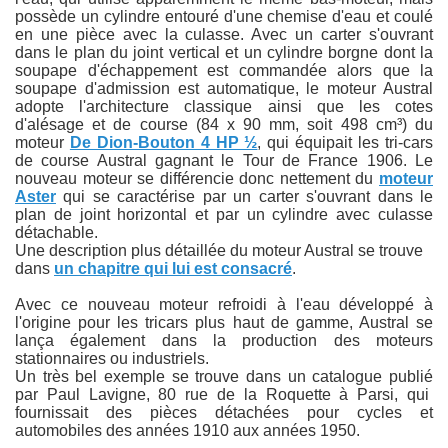
possède un cylindre entouré d'une chemise d'eau et coulé
en une pièce avec la culasse. Avec un carter s'ouvrant
on. Remarques sur l'apparence des motos Austral.
dans le plan du joint vertical et un cylindre borgne dont la
soupape d'échappement est commandée alors que la
soupape d'admission est automatique, le moteur Austral
adopte l'architecture classique ainsi que les cotes
d'alésage et de course (84 x 90 mm, soit 498 cm³) du
moteur
De Dion-Bouton 4 HP ½
, qui équipait les tri-cars
de course Austral gagnant le Tour de France 1906. Le
nouveau moteur se différencie donc nettement du
moteur
Aster
qui se caractérise par un carter s'ouvrant dans le
plan de joint horizontal et par un cylindre avec culasse
détachable.
Une description plus détaillée du moteur Austral se trouve
dans
un chapitre qui lui est consacré
.
Avec ce nouveau moteur refroidi à l'eau développé à
l'origine pour les tricars plus haut de gamme, Austral se
lança également dans la production des moteurs
stationnaires ou industriels.
Un très bel exemple se trouve dans un catalogue publié
par Paul Lavigne, 80 rue de la Roquette à Parsi, qui
fournissait des pièces détachées pour cycles et
automobiles des années 1910 aux années 1950.