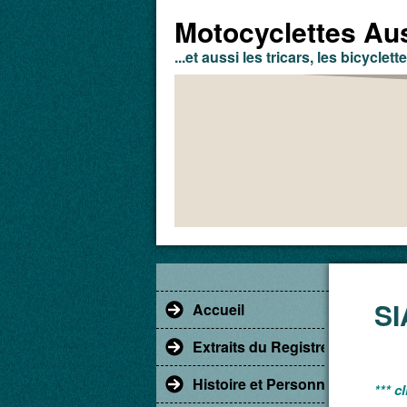
Motocyclettes Aus
...et aussi les tricars, les bicyclette
SI
Accueil
Extraits du Registre du Comm
Histoire et Personnages
*** c