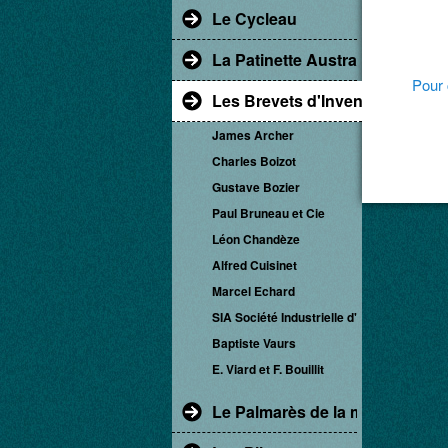
Le Cycleau
La Patinette Austral
Pour 
Les Brevets d'Invention
James Archer
Charles Boizot
Gustave Bozier
Paul Bruneau et Cie
Léon Chandèze
Alfred Cuisinet
Marcel Echard
SIA Société Industrielle d'Albert
Baptiste Vaurs
E. Viard et F. Bouillit
Le Palmarès de la marque Aust