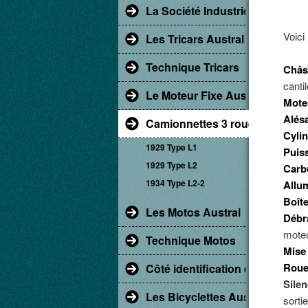
La Société Industrielle d'Albert
Voici
Les Tricars Austral
Technique Tricars
Châs
canti
Le Moteur Fixe Austral
Mote
Alés
Camionnettes 3 roues
Cyli
1929 Type L1
Puis
1929 Type L2
Carb
1934 Type L2-2
Allu
Boîte
Les Motos Austral
Débr
moteu
Technique Motos
Mise
Roue
Côté identification et restaur
Sile
Les Bicyclettes Austral
sorti