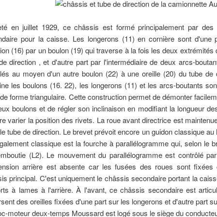
té en juillet 1929, ce châssis est formé principalement par des
daire pour la caisse. Les longerons (11) en cornière sont d'une p
tion (16) par un boulon (19) qui traverse à la fois les deux extrémités 
de direction , et d'autre part par l'intermédiaire de deux arcs-bout
ulés au moyen d'un autre boulon (22) à une oreille (20) du tube de d
ine les boulons (16. 22), les longerons (11) et les arcs-boutants so
 de forme triangulaire. Cette construction permet de démonter facilem
eux boulons et de régler son inclinaison en modifiant la longueur des a
ire varier la position des rivets. La roue avant directrice est maintenu
le tube de direction. Le brevet prévoit encore un guidon classique au 
galement classique est la fourche à parallélogramme qui, selon le b
emboutie (L2). Le mouvement du parallélogramme est contrôlé par
nsion arrière est absente car les fusées des roues sont fixées 
is principal. C'est uniquement le châssis secondaire portant la cai
rts à lames à l'arrière. À l'avant, ce châssis secondaire est art
rsent des oreilles fixées d'une part sur les longerons et d'autre part s
oc-moteur deux-temps Moussard est logé sous le siège du conducteur