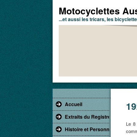
Motocyclettes Aus
...et aussi les tricars, les bicyclette
19
Accueil
Extraits du Registre du Comm
Le 8 
Histoire et Personnages
comma