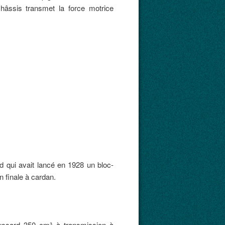
châssis transmet la force motrice
rd qui avait lancé en 1928 un bloc-
 finale à cardan.
ssard 350 cm³ à transmission à