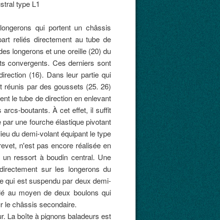
 longerons qui portent un châssis
art reliés directement au tube de
des longerons et une oreille (20) du
ants convergents. Ces derniers sont
irection (16). Dans leur partie qui
nt réunis par des goussets (25. 26)
ent le tube de direction en enlevant
rcs-boutants. À cet effet, il suffit
e par une fourche élastique pivotant
lieu du demi-volant équipant le type
revet, n'est pas encore réalisée en
 un ressort à boudin central. Une
directement sur les longerons du
sse qui est suspendu par deux demi-
iculé au moyen de deux boulons qui
ur le châssis secondaire.
. La boîte à pignons baladeurs est