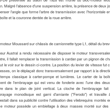
n. Malgré l'absence d'une suspension arrière, la présence de deux j
nser l'angle que forme l'arbre de transmission avec l'horizontale en
 boîte et la couronne dentée de la roue arrière.
rteur Austral a rendu nécessaire de disposer le moteur transversal
tre, il fallait remplacer la transmission à cardan par un pignon de c
ut le voir sur le dessin ci-contre. La position du levier de vitesse f
tesses, on le déplaçait donc transversalement par rapport à la direc
temps classique à carter-pompe et lumières. Le carter de la boî
ent de l'embrayage qui est venu de fonderie avec l'une des deux p
re dans le plan de joint vertical. La cloche de l'embrayage fait a
brayage monodisque est garni d'amiante ("Ferodo") et travaille
estait dans sa publicité contre l'utilisation des vilebrequins montés
ce moteur possède un embiellage à deux masses monté sur des ro