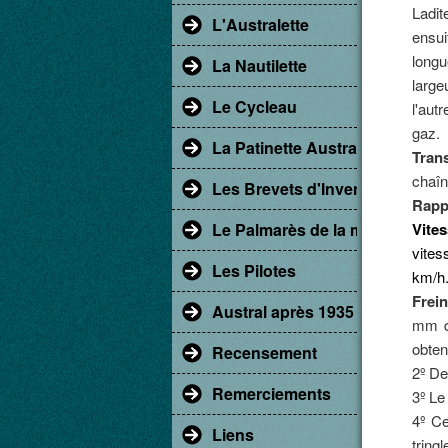
Ladit
L'Australette
ensui
long
La Nautilette
large
Le Cycleau
l'aut
gaz.
La Patinette Austral
Tran
chaîn
Les Brevets d'Invention
Rapp
Le Palmarès de la marque Aust
Vite
vites
Les Pilotes
km/h
Frein
Austral après 1935
mm de
obten
Recensement
2º De
Remerciements
3º Le
4º Ce
Liens
tring