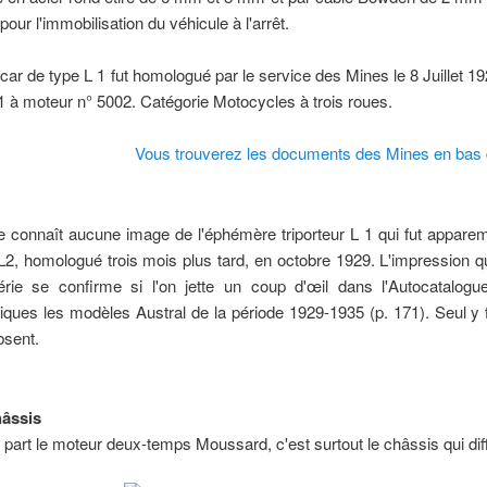
pour l'immobilisation du véhicule à l'arrêt.
icar de type L 1 fut homologué par le service des Mines le 8 Juillet 192
1 à moteur n° 5002. Catégorie Motocycles à trois roues.
Vous trouverez les documents des Mines en bas 
 connaît aucune image de l'éphémère triporteur L 1 qui fut appare
L2, homologué trois mois plus tard, en octobre 1929. L'impression qu
érie se confirme si l'on jette un coup d'œil dans l'Autocatalo
iques les modèles Austral de la période 1929-1935 (p. 171). Seul y f
bsent.
hâssis
 part le moteur deux-temps Moussard, c'est surtout le châssis qui dif