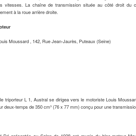
is vitesses. La chaîne de transmission située au côté droit du 
tement à la roue arrière droite.
oteur
ouis Moussard , 142, Rue Jean-Jaurès, Puteaux (Seine)
le triporteur L 1, Austral se dirigea vers le motoriste Louis Moussa
r deux-temps de 350 cm³ (76 x 77 mm) conçu pour une transmission
é-Dé présentée au Salon de 1928 est munie du bloc-moteur Mou