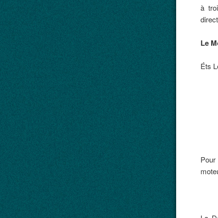
à tro
direc
Le M
Éts L
Pour 
moteu
La D