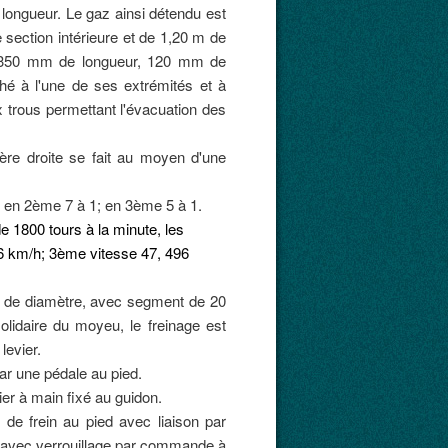
ongueur. Le gaz ainsi détendu est
section intérieure et de 1,20 m de
e 350 mm de longueur, 120 mm de
hé à l'une de ses extrémités et à
 trous permettant l'évacuation des
re droite se fait au moyen d'une
1; en 2ème 7 à 1; en 3ème 5 à 1.
 1800 tours à la minute, les
06 km/h; 3ème vitesse 47, 496
mm de diamètre, avec segment de 20
olidaire du moyeu, le freinage est
evier.
ar une pédale au pied.
ier à main fixé au guidon.
de frein au pied avec liaison par
m avec verrouillage par commande à