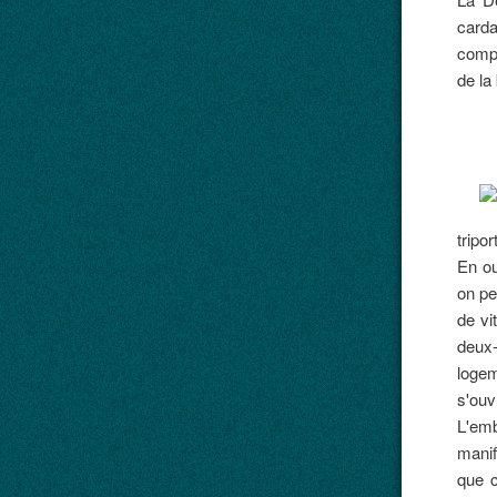
carda
compe
de la
tripo
En ou
on pe
de vi
deux-
logem
s'ouv
L'em
manif
que 