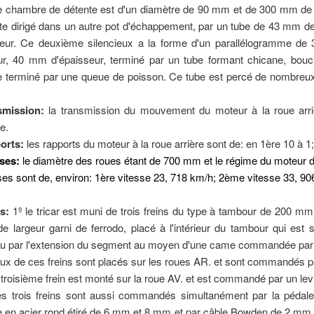
e chambre de détente est d'un diamètre de 90 mm et de 300 mm de l
te dirigé dans un autre pot d'échappement, par un tube de 43 mm de 
ueur. Ce deuxième silencieux a la forme d'un parallélogramme d
ur, 40 mm d'épaisseur, terminé par un tube formant chicane, bouc
re terminé par une queue de poisson. Ce tube est percé de nombreux
smission:
la transmission du mouvement du moteur à la roue arriè
e.
orts:
les rapports du moteur à la roue arrière sont de: en 1ère 10 à 
ral
sses:
le diamètre des roues étant de 700 mm et le régime du moteur de
ses sont de, environ: 1ère vitesse 23, 718 km/h; 2ème vitesse 33, 9
.
s:
1º le tricar est muni de trois freins du type à tambour de 200 
 largeur garni de ferrodo, placé à l'intérieur du tambour qui est s
u par l'extension du segment au moyen d'une came commandée par l
ux de ces freins sont placés sur les roues AR. et sont commandés p
 troisième frein est monté sur la roue AV. et est commandé par un lev
s trois freins sont aussi commandés simultanément par la pédale 
le en acier rond étiré de 6 mm et 8 mm et par câble Bowden de 2 m