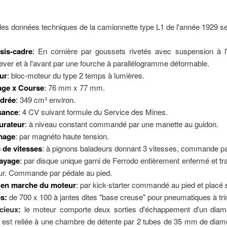
 les données techniques de la camionnette type L1 de l'année 1929 s
sis-cadre
:
En cornière par goussets rivetés avec suspension à l'
lever et à l'avant par une fourche à parallélogramme déformable.
ur
:
bloc-moteur du type 2 temps à lumières.
age x Course
:
76 mm x 77 mm.
ndrée
:
349 cm³ environ.
sance
:
4 CV suivant formule du Service des Mines.
urateur
:
à niveau constant commandé par une manette au guidon.
mage
:
par magnéto haute tension.
 de vitesses
:
à pignons baladeurs donnant 3 vitesses, commande par
ayage
:
par disque unique garni de Ferrodo entièrement enfermé et travai
r. Commande par pédale au pied.
 en marche du moteur
:
par kick-starter commandé au pied et placé s
s:
de 700 x 100 à jantes dites "base creuse" pour pneumatiques à tri
ation. Remarques sur l'apparence des motos Austral.
ncieux:
le moteur comporte deux sorties d'échappement d'un di
e est reliée à une chambre de détente par 2 tubes de 35 mm de diamè