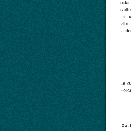
culas
s'eff
La ma
vileb
la cl
Le 26
Polic
2 a.