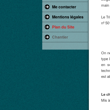
main 
Me contacter
Mentions légales
Le Tr
nº 50
Plan du Site
Chantier
On ne
type 
en s
techn
est a
Le c
Mis à