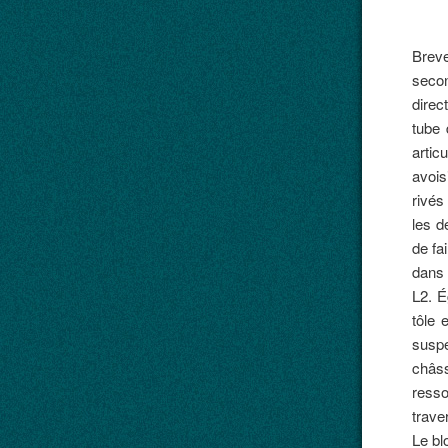
Breve
secon
direc
tube 
artic
avois
rivés
les d
de fa
dans 
L2. É
tôle 
suspe
châss
resso
trave
Le bl