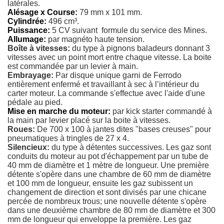
latérales.
Alésage x Course:
79 mm x 101 mm.
Cylindrée:
496 cm³.
Puissance:
5 CV suivant formule du service des Mines.
Allumage:
par magnéto haute tension.
Boîte à vitesses:
du type à pignons baladeurs donnant 3
vitesses avec un point mort entre chaque vitesse. La boite
est commandée par un levier à main.
Embrayage:
Par disque unique garni de Ferrodo
entièrement enfermé et travaillant à sec à l’intérieur du
carter moteur. La commande s'effectue avec l'aide d'une
pédale au pied.
Mise en marche du moteur:
par kick starter commandé à
la main par levier placé sur la boite à vitesses.
Roues:
De 700 x 100 à jantes dites "bases creuses" pour
pneumatiques à tringles de 27 x 4.
Silencieux:
du type à détentes successives. Les gaz sont
conduits du moteur au pot d'échappement par un tube de
40 mm de diamètre et 1 mètre de longueur. Une première
détente s'opère dans une chambre de 60 mm de diamètre
et 100 mm de longueur, ensuite les gaz subissent un
changement de direction et sont divisés par une chicane
percée de nombreux trous; une nouvelle détente s'opère
dans une deuxième chambre de 80 mm de diamètre et 300
mm de longueur qui enveloppe la première. Les gaz