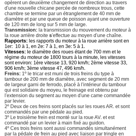
opèrent un deuxième changement de direction au travers
d'une nouvelle chicane percée de nombreux trous, cette
chambre se termine par un étranglement de 40 mm de
diamètre et par une queue de poisson ayant une ouverture
de 120 mm de long sur 5 mm de large.
Transmission:
la transmission du mouvement du moteur
à
la roue arrière droite
s
'effectue au moyen d'une chaîne.
Rapports:
les rapports du moteur à la roue arrière sont en
1er: 10 à 1, en 2e: 7 à 1, en 3e: 5 à 1.
Vitesses:
le diamètre des roues étant de 700 mm et le
régime du moteur de 1800 tours à la minute, les vitesses
sont environ: 1ère vitesse 13, 920 km/h; 2ème vitesse 33,
906 km/h; 3ème vitesse 47, 496 km/h.
Freins:
1º le tricar est muni de trois freins du type à
tambour de 200 mm de diamètre, avec segment de 20 mm
de largeur garni de ferrodo, placé à l'intérieur du tambour
qui est solidaire du moyeu, le freinage est obtenu par
l'extension du segment au moyen d'une came commandée
par levier.
2º Deux de ces freins sont placés sur les roues AR. et sont
commandés par une pédale au pied.
3º Le troisième frein est monté sur la roue AV. et est
commandé par un levier à main fixé au guidon.
4º Ces trois freins sont aussi commandés simultanément
par la pédale de frein au pied avec liaison par tringle en