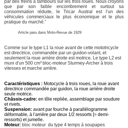
par des freins à tambours sur les trois roues. Nous croyons
que par son faible encombrement et surtout sa
consommation réduite, le Tricar Austral est l'un des
véhicules commerciaux le plus économique et le plus
pratique du marché."
Article paru dans Moto-Revue de 1929
Comme sur le type L1 la roue avant de cette mototricycle
on. Remarques sur l'apparence des motos Austral.
est directrice, commandée par un guidon-volant, et
seulement la roue arrière droite est motrice. Le type L2 est
muni d'un 500 cm³ bloc-moteur Sturmey-Archer à trois
vitesses et marche arrière.
Caractéristiques :
Motocycle à trois roues, la roue avant
directrice commandée par guidon, la roue arrière droite
seule motrice.
Châssis-cadre:
en tôle repliée, assemblage par soudure
et rivets.
Suspension:
avant par fourche à parallélogramme
déformable, à l'arrière par deux 1/2 ressorts [= demi-
ressorts) et jumelle.
Moteur:
bloc moteur du type 4 temps à soupapes