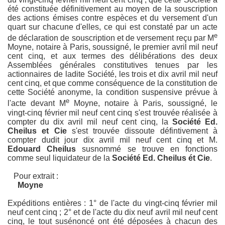
été constituée définitivement au moyen de la souscription
des actions émises contre espèces et du versement d'un
quart sur chacune d'elles, ce qui est constaté par un acte
e
de déclaration de souscription et de versement reçu par M
Moyne, notaire à Paris, soussigné, le premier avril mil neuf
cent cinq, et aux termes des délibérations des deux
Assemblées générales constitutives tenues par les
actionnaires de ladite Société, les trois et dix avril mil neuf
cent cinq, et que comme conséquence de la constitution de
cette Société anonyme, la condition suspensive prévue à
e
l'acte devant M
Moyne, notaire à Paris, soussigné, le
vingt-cinq février mil neuf cent cinq s'est trouvée réalisée à
compter du dix avril mil neuf cent cinq, la
Société Ed.
Cheilus et Cie
s'est trouvée dissoute défintivement à
compter dudit jour dix avril mil neuf cent cinq et M.
Edouard Cheilus
susnommé se trouve en fonctions
comme seul liquidateur de la
Société Ed. Cheilus ét Cie
.
Pour extrait :
Moyne
Expéditions entières : 1° de l'acte du vingt-cinq février mil
neuf cent cinq ; 2° et de l'acte du dix neuf avril mil neuf cent
cinq, le tout susénoncé ont été déposées à chacun des