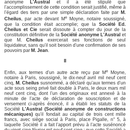
anonyme
L'Austral
et il a été stipulé que
l'accomplissement de cette condition serait justifié, même à
l'égard des tiers par une simple déclaration faite par
M.
e
Cheilus
, par acte devant M
Moyne, notaire soussigné,
que la condition était accomplie; que la
Société Ed.
Cheilus et Cie
serait dissoute à compter du jour de la
constitution définitive de la
Société anonyme L'Austral
et
que M.
Cheilus
exercerait ses fonctions de seul
liquidateur, sans qu'il soit besoin d'une confirmation de ses
pouvoirs par
M. Jean
.
II
e
Enfin, aux termes d'un autre acte reçu par M
Moyne,
notaire à Paris, soussigné, le dix-neuf avril mil neuf cent
cinq,
M. Cheilus
susnommé, a déclaré qu'aux termes d'un
acte sous seing privé fait double à Paris, le deux mars mil
neuf cent cinq, dont l'un des originaux est annexé à la
minute de l'acte de déclaration de souscription et de
versement ci-après énoncé, il a établi les statuts de la
Société
L'Austral
(Société anonyme de constructions
mécaniques)
qu'il fondait au capital de trois cent mille
francs, avec siège social à Paris, place Pigalle, n° 5, à
laquelle Société il a fait l'apport prévu à l'acte susénoncé
du vingt-cinq février mil neuf cent cinq ; que cette Société a