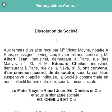
Motocyclettes Austral
e
Dissolution de Société
I
e
Aux termes d'un acte reçu par M
Victor Moyne, notaire à
Paris, soussigné, le vingt-cinq février mil neuf cent cinq, M.
Albert Jean
, industriel, demeurant à Paris, rue des
Martyrs, n° 90, et M.
Edouard Cheilus
, industriel,
demeurant à Paris, rue de la Néva, n° 5,
ont convenu,
 1905
d'un commun accord, de dissoudre
, sous la condition
suspensive ci-après indiquée, la Société commerciale en
nom collectif formée entre eux sous la raison sociale :
Le Moto-Tricycle Albert Jean, Ed. Cheilus et Cie
et sous la signature sociale :
ED. CHEILUS ET Cie