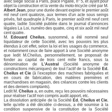
avec siège social à Paris, place Pigalle, n° 5, et ayant pour
objet la construction et la vente du moto-tricycle créé par M.
Albert Jean
, pour une durée devant expirer le premier août
mil neuf cent quatorze, aux termes d'un acte sous seings
privés, fait quadruple à Paris, le premier août mil neuf cent
quatre, ladite Société publiée dans le journal d'annonces
légales La Loi, numéro des quatre, cinq et six août mil neuf
cent quatre.
M.
Edouard Cheilus
, susnommé, a été nommé seul
liquidateur de cette Société, avec les pouvoirs les plus
étendus à cet effet, selon la loi et les usages du commerce,
et notamment ceux de faire apport à une Société anonyme
on. Remarques sur l'apparence des motos Austral.
que ledit M.Cheilus, personnellement, se proposait de
fonder au capital de trois cent mille francs, sous la
dénomination de
L'Austral
(Société anonyme de
constructions mécaniques) de tout l'actif de la Société
Ed.
Cheilus et Cie
(à l'exception des machines fabriquées et
en cours de fabrication, des matières premières et
marchandises en magasin, des créances contre les clients
et des deniers comptants).
Ledit M.
Cheilus
a, en outre, reçu les pouvoirs nécessaires
pour réaliser l'actif non compris audit apport, etc.
La dissolution anticipée de la Société
Ed. Cheilus et Cie
,
telle qu'elle a été décidée ci-dessus, a été soumise à la
condition suspensive de la constitution de la Société