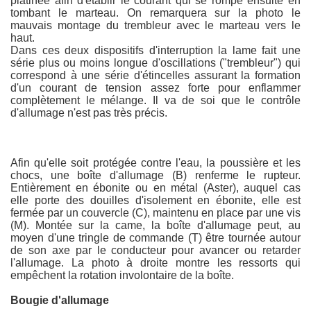
platinée afin d'établir le courant qui se rompe ensuite en
tombant le marteau. On remarquera sur la photo le
mauvais montage du trembleur avec le marteau vers le
haut.
Dans ces deux dispositifs d'interruption la lame fait une
série plus ou moins longue d'oscillations ("trembleur") qui
correspond à une série d'étincelles assurant la formation
d'un courant de tension assez forte pour enflammer
complètement le mélange. Il va de soi que le contrôle
d'allumage n'est pas très précis.
Afin qu'elle soit protégée contre l'eau, la poussière et les
chocs, une boîte d'allumage (B) renferme le rupteur.
Entièrement en ébonite ou en métal (Aster), auquel cas
elle porte des douilles d'isolement en ébonite, elle est
fermée par un couvercle (C), maintenu en place par une vis
(M). Montée sur la came, la boîte d'allumage peut, au
moyen d'une tringle de commande (T) être tournée autour
de son axe par le conducteur pour avancer ou retarder
l'allumage. La photo à droite montre les ressorts qui
empêchent la rotation involontaire de la boîte.
Bougie d'allumage