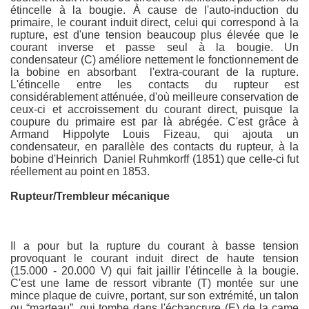
étincelle à la bougie. À cause de l'auto-induction du
primaire, le courant induit direct, celui qui correspond à la
rupture, est d'une tension beaucoup plus élevée que le
courant inverse et passe seul à la bougie. Un
condensateur (C) améliore nettement le fonctionnement de
on. Remarques sur l'apparence des motos Austral.
la bobine en absorbant l'extra-courant de la rupture.
L'étincelle entre les contacts du rupteur est
considérablement atténuée, d'où meilleure conservation de
ceux-ci et accroissement du courant direct, puisque la
coupure du primaire est par là abrégée. C'est grâce à
Armand Hippolyte Louis Fizeau, qui ajouta un
condensateur, en parallèle des contacts du rupteur, à la
bobine d'Heinrich Daniel Ruhmkorff (1851) que celle-ci fut
réellement au point en 1853.
Rupteur/Trembleur mécanique
Il a pour but la rupture du courant à basse tension
provoquant le courant induit direct de haute tension
(15.000 - 20.000 V) qui fait jaillir l'étincelle à la bougie.
C'est une lame de ressort vibrante (T) montée sur une
mince plaque de cuivre, portant, sur son extrémité, un talon
ou “marteau”, qui tombe dans l'échancrure (E) de la came