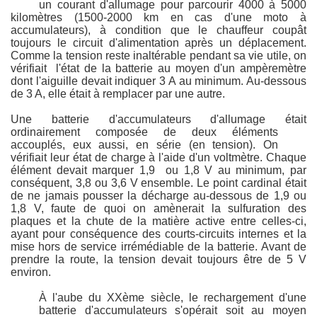
un courant d'allumage pour parcourir 4000 à 5000
kilomètres (1500-2000 km en cas d'une moto à
accumulateurs), à condition que le chauffeur coupât
toujours le circuit d'alimentation après un déplacement.
Comme la tension reste inaltérable pendant sa vie utile, on
vérifiait l'état de la batterie au moyen d'un ampèremètre
dont l'aiguille devait indiquer 3 A au minimum. Au-dessous
de 3 A, elle était à remplacer par une autre.
Une batterie d'accumulateurs d'allumage était
ordinairement composée
de deux éléments
accouplés, eux aussi, en série (en tension). On
vérifiait leur état de charge à l'aide d'un voltmètre. Chaque
élément devait marquer 1,9 ou 1,8 V au minimum, par
conséquent, 3,8 ou 3,6 V ensemble. Le point cardinal était
de ne jamais pousser la décharge au-dessous de 1,9 ou
1,8 V, faute de quoi on amènerait la sulfuration des
plaques et la chute de la matière active entre celles-ci,
ayant pour conséquence des courts-circuits internes et la
mise hors de service irrémédiable de la batterie. Avant de
prendre la route, la tension devait toujours être de 5 V
environ.
À l'aube du XXème siècle, le rechargement d'une
batterie d'accumulateurs s'opérait soit au moyen