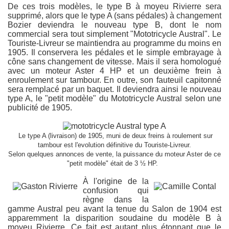
De ces trois modèles, le type B à moyeu Rivierre sera
supprimé, alors que le type A (sans pédales) à changement
Bozier deviendra le nouveau type B, dont le nom
commercial sera tout simplement "Mototricycle Austral". Le
Touriste-Livreur se maintiendra au programme du moins en
1905. Il conservera les pédales et le simple embrayage à
cône sans changement de vitesse. Mais il sera homologué
avec un moteur Aster 4 HP et un deuxième frein à
enroulement sur tambour. En outre, son fauteuil capitonné
sera remplacé par un baquet. Il deviendra ainsi le nouveau
type A, le "petit modèle" du Mototricycle Austral selon une
publicité de 1905.
Le type A (livraison) de 1905, muni de deux freins à roulement sur
tambour est l'evolution définitive du Touriste-Livreur.
Selon quelques annonces de vente, la puissance du moteur Aster de ce
"petit modèle" était de 3 ½ HP.
À l'origine de la
confusion qui
règne dans la
gamme Austral peu avant la tenue du Salon de 1904 est
apparemment la disparition soudaine du modèle B à
moyeu Rivierre. Ce fait est autant plus étonnant que le