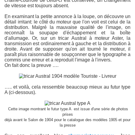
chaîne-courroie de celui-ci est conservée, un changement
de vitesse est toujours absent.
En examinant la petite annonce à la loupe, on découvre un
détail irritant: le côté du moteur que l'on voit est celui de la
distribution. Malgré la mauvaise qualité de l'image, on
reconnaît la soupape d'échappement et la boîte
d'allumage. Or, sur un tricar Austral à moteur Aster, la
transmission est ordinairement à gauche et la distribution à
droite. Avant de supposer qu'on ait tourné le moteur, il
paraît plus raisonnable de soupçonner que le typographe a
commis une erreur et a reproduit l'image à l'invers.
On fait donc la preuve ….
….. et voilà, cela ressemble beaucoup mieux au futur type
A (ci-dessous).
Cette image montrant le futur type A est issue d'une série de photos
prises
déjà avant le Salon de 1904 pour le catalogue des modèles 1905 et pour
la presse
on. Remarques sur l'apparence des motos Austral.