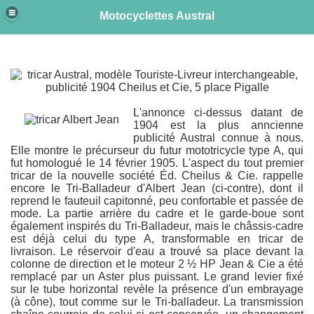
Motocyclettes Austral
e
L'annonce ci-dessus datant de
1904 est la plus anncienne
publicité Austral connue à nous.
Elle montre le précurseur du futur mototricycle type A, qui
fut homologué le 14 février 1905. L'aspect du tout premier
tricar de la nouvelle société Éd. Cheilus & Cie. rappelle
encore le Tri-Balladeur d'Albert Jean (ci-contre), dont il
reprend le fauteuil capitonné, peu confortable et passée de
mode. La partie arrière du cadre et le garde-boue sont
également inspirés du Tri-Balladeur, mais le châssis-cadre
est déjà celui du type A, transformable en tricar de
livraison. Le réservoir d'eau a trouvé sa place devant la
colonne de direction et le moteur 2 ½ HP Jean & Cie a été
remplacé par un Aster plus puissant. Le grand levier fixé
sur le tube horizontal revèle la présence d'un embrayage
(à cône), tout comme sur le Tri-balladeur. La transmission