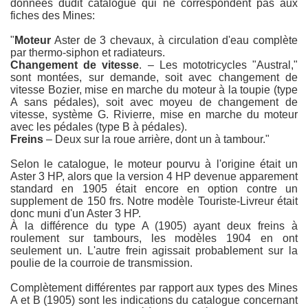
données dudit catalogue qui ne correspondent pas aux
fiches des Mines:
"
Moteur
Aster de 3 chevaux, à circulation d'eau complète
par thermo-siphon et radiateurs.
Changement de vitesse
. – Les mototricycles "Austral,"
sont montées, sur demande, soit avec changement de
vitesse Bozier, mise en marche du moteur à la toupie (type
A sans pédales), soit avec moyeu de changement de
vitesse, système G. Rivierre, mise en marche du moteur
avec les pédales (type B à pédales).
Freins
– Deux sur la roue arrière, dont un à tambour."
Selon le catalogue, le moteur pourvu à l'origine était un
Aster 3 HP, alors que la version 4 HP devenue apparement
standard en 1905 était encore en option contre un
supplement de 150 frs. Notre modèle Touriste-Livreur était
donc muni d'un Aster 3 HP.
À la différence du type A (1905) ayant deux freins à
roulement sur tambours, les modèles 1904 en ont
seulement un. L'autre frein agissait probablement sur la
poulie de la courroie de transmission.
Complètement différentes par rapport aux types des Mines
A et B (1905) sont les indications du catalogue concernant