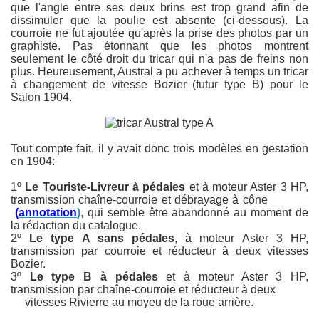
que l'angle entre ses deux brins est trop grand afin de
dissimuler que la poulie est absente (ci-dessous). La
courroie ne fut ajoutée qu'après la prise des photos par un
graphiste. Pas étonnant que les photos montrent
seulement le côté droit du tricar qui n'a pas de freins non
plus. Heureusement, Austral a pu achever à temps un tricar
à changement de vitesse Bozier (futur type B) pour le
Salon 1904.
Tout compte fait, il y avait donc trois modèles en gestation
en 1904:
1º
Le Touriste-Livreur à pédales
et à moteur Aster 3 HP,
transmission chaîne-courroie et débrayage à cône
(annotation
)
, qui semble être abandonné au moment de
la rédaction du catalogue.
2º
Le type A sans pédales
, à moteur Aster 3 HP,
transmission par courroie et réducteur à deux vitesses
Bozier.
3º
Le type B à pédales
et à moteur Aster 3 HP,
transmission par chaîne-courroie et réducteur à deux
vitesses Rivierre au moyeu de la roue arrière.