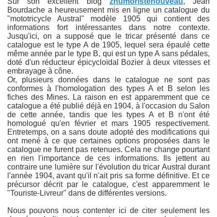
Sur son excellent blog
zhumoristenouveau
, Jean
Bourdache a heureusement mis en ligne un catalogue du
"mototricycle Austral" modèle 1905 qui contient des
informations fort intéressantes dans notre contexte.
Jusqu'ici, on a supposé que le tricar présenté dans ce
catalogue est le type A de 1905, lequel sera épaulé cette
même année par le type B, qui est un type A sans pédales,
doté d'un réducteur épicycloïdal Bozier à deux vitesses et
embrayage à cône.
Or, plusieurs données dans le catalogue ne sont pas
conformes à l'homologation des types A et B selon les
fiches des Mines. La raison en est apparemment que ce
catalogue a été publié déjà en 1904, à l'occasion du Salon
de cette année, tandis que les types A et B n'ont été
homologué qu'en février et mars 1905 respectivement.
Entretemps, on a sans doute adopté des modifications qui
ont mené à ce que certaines options proposées dans le
catalogue ne furent pas retenues. Cela ne change pourtant
en rien l'importance de ces informations. Ils jettent au
contraire une lumière sur l'évolution du tricar Austral durant
l'année 1904, avant qu'il n'ait pris sa forme définitive. Et ce
précursor décrit par le catalogue, c'est apparemment le
"Touriste-Livreur" dans de différentes versions.
Nous pouvons nous contenter ici de citer seulement les