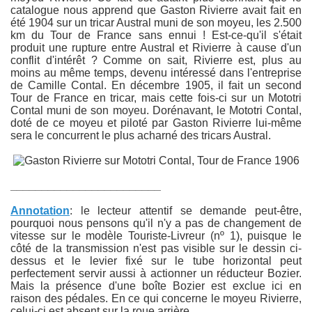
catalogue nous apprend que Gaston Rivierre avait fait en
été 1904 sur un tricar Austral muni de son moyeu, les 2.500
km du Tour de France sans ennui ! Est-ce-qu'il s'était
produit une rupture entre Austral et Rivierre à cause d'un
conflit d'intérêt ? Comme on sait, Rivierre est, plus au
moins au même temps, devenu intéressé dans l'entreprise
de Camille Contal. En décembre 1905, il fait un second
Tour de France en tricar, mais cette fois-ci sur un Mototri
Contal muni de son moyeu. Dorénavant, le Mototri Contal,
doté de ce moyeu et piloté par Gaston Rivierre lui-même
sera le concurrent le plus acharné des tricars Austral.
________________________
Annotation
: le lecteur attentif se demande peut-être,
pourquoi nous pensons qu'il n'y a pas de changement de
vitesse sur le modèle Touriste-Livreur (nº 1), puisque le
côté de la transmission n'est pas visible sur le dessin ci-
dessus et le levier fixé sur le tube horizontal peut
perfectement servir aussi à actionner un réducteur Bozier.
Mais la présence d'une boîte Bozier est exclue ici en
raison des pédales. En ce qui concerne le moyeu Rivierre,
celui-ci est absent sur la roue arrière.