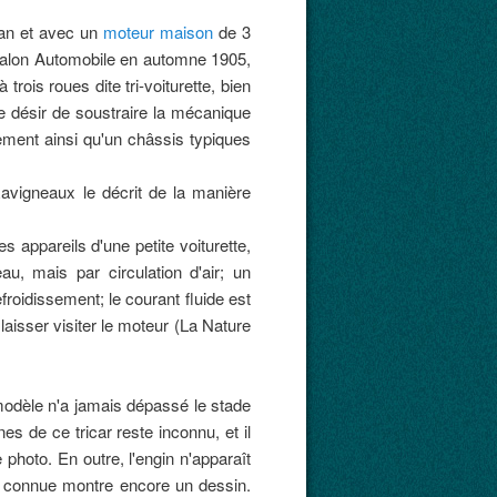
dan et avec un
moteur maison
de 3
u Salon Automobile en automne 1905,
 trois roues dite tri-voiturette, bien
e désir de soustraire la mécanique
nement ainsi qu'un châssis typiques
vigneaux le décrit de la manière
s appareils d'une petite voiturette,
au, mais par circulation d'air; un
efroidissement; le courant fluide est
laisser visiter le moteur (La Nature
 modèle n'a jamais dépassé le stade
s de ce tricar reste inconnu, et il
 photo. En outre, l'engin n'apparaît
té connue montre encore un dessin.