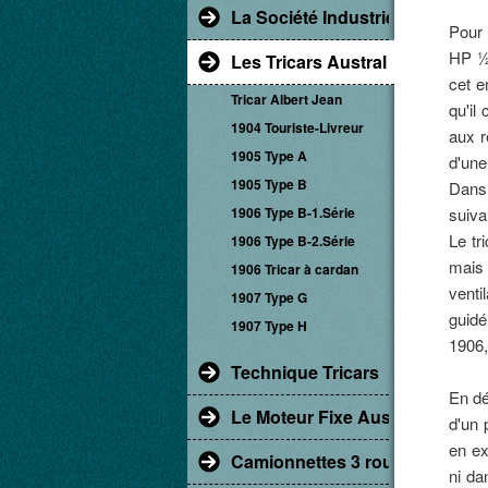
La Société Industrielle d'Albert
Pour 
HP ½ 
Les Tricars Austral
cet en
Tricar Albert Jean
qu'il
1904 Touriste-Livreur
aux r
1905 Type A
d'une
1905 Type B
Dans 
1906 Type B-1.Série
suiva
Le tr
1906 Type B-2.Série
mais 
1906 Tricar à cardan
venti
1907 Type G
guidé
1907 Type H
1906,
Technique Tricars
En dé
Le Moteur Fixe Austral
d'un 
en ex
Camionnettes 3 roues
ni da