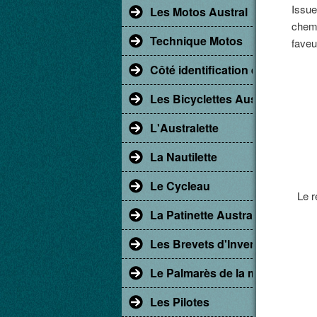
Issue
Les Motos Austral
chemi
Technique Motos
faveu
Côté identification et restaur
Les Bicyclettes Austral
L'Australette
La Nautilette
Le Cycleau
Le re
La Patinette Austral
Les Brevets d'Invention
Le Palmarès de la marque Aust
Les Pilotes