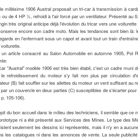
le millésime 1906 Austral proposait un tri-car à transmission à car
ou de 4 HP ½, refroidi à l'air forcé par un ventilateur. Présenté a
gin très original anticipe déjà l'évolution du tricar vers une voiturette à
 conserve encore son cadre moto. Mais les tendances sont bien là: l
egards en l'enfermant sous un capot et avant tout un train d'entraî
 voiturette.
un article consacré au Salon Automobile en automne 1905, Pol Ra
nte:
icar "Austral" modèle 1906 est très bien établi, c'est un cadre muni de
le refroidissement du moteur s'y fait non plus par circulation d'e
lateur (B) fait souffler sur les ailettes du moteur un vent suffisant au r
 par un couvercle en deux parties (C) susceptibles de s'écarter pour 
 p. 105-106).
pit du bon accueil dans le milieu des techniciens, il semble que ce
prototype ni a été présenté aux Services des Mines. Le type des Mine
istent seulement les dessins ici représentés, mais il n'y en a aucune
ns les catalogues ni dans les annonces de vente. La seule publici