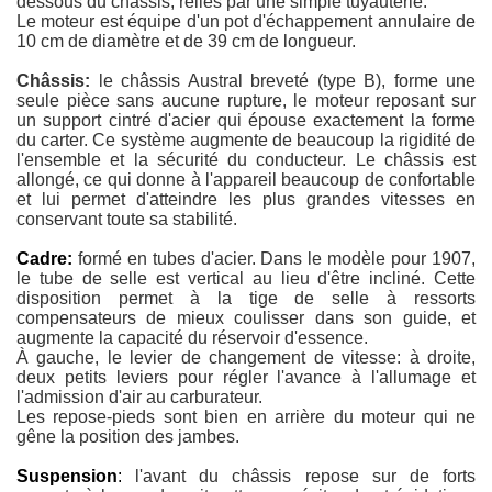
dessous du châssis, reliés par une simple tuyauterie.
Le moteur est équipe d'un pot d'échappement annulaire de
10 cm de diamètre et de 39 cm de longueur.
Châssis:
le châssis Austral breveté (type B), forme une
seule pièce sans aucune rupture, le moteur reposant sur
un support cintré d'acier qui épouse exactement la forme
du carter. Ce système augmente de beaucoup la rigidité de
l'ensemble et la sécurité du conducteur. Le châssis est
allongé, ce qui donne à l'appareil beaucoup de confortable
et lui permet d'atteindre les plus grandes vitesses en
conservant toute sa stabilité.
Cadre:
formé en tubes d'acier. Dans le modèle pour 1907,
le tube de selle est vertical au lieu d'être incliné. Cette
disposition permet à la tige de selle à ressorts
compensateurs de mieux coulisser dans son guide, et
augmente la capacité du réservoir d'essence.
À gauche, le levier de changement de vitesse: à droite,
deux petits leviers pour régler l'avance à l'allumage et
l'admission d'air au carburateur.
Les repose-pieds sont bien en arrière du moteur qui ne
gêne la position des jambes.
Suspension
:
l'avant du châssis repose sur de forts