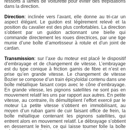
ressorts à lames de voiturette pour éviter des trépidations
dans la direction.
Direction
:
inclinée vers l'avant, elle donne au tri-car un
aspect élégant. Le guidon est légèrement relevé et la
position du cavalier est des plus confortables. La direction
s'obtient par un guidon actionnant une bielle qui
commande directement les roues directrices, par une tige
munie d’une boîte d’amortisseur à rotule et d'un joint de
cardan.
Transmission
:
sur l’axe du moteur est placé le dispositif
d’embrayage et de changement de vitesse. L’embrayage
est du type conique à friction garnis de fibre et n’est en
prise qu’en grande vitesse. Le changement de vitesse
Bozier se compose d’un train épicyloïdal contenu dans une
boîte métallique faisant corps avec le cône d’embrayage.
En grande vitesse, les pignons satellites ne sont pas en
mouvement relatif les uns par rapport aux autres. En petite
vitesse, au contraire, ils démultiplient l’effort exercé par le
moteur La petite vitesse s’obtient en immobilisant, au
moyen d’un ruban garni de cuir faisant office de frein, la
boîte métallique contenant les pignons satellites, qui
entrent alors en mouvement relatif. Le débrayage s’obtient
en desserrant le frein, ce qui laisse tourner folle la boîte