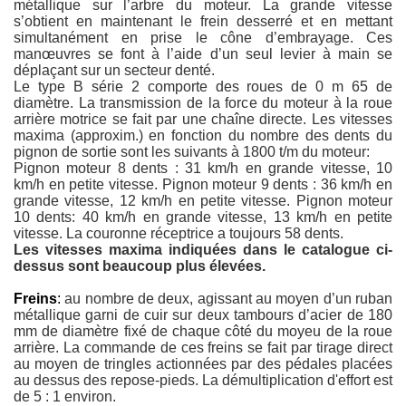
métallique sur l’arbre du moteur. La grande vitesse
s’obtient en maintenant le frein desserré et en mettant
simultanément en prise le cône d’embrayage. Ces
manœuvres se font à l’aide d’un seul levier à main se
déplaçant sur un secteur denté.
Le type B série 2 comporte des roues de 0 m 65 de
diamètre. La transmission de la force du moteur à la roue
arrière motrice se fait par une chaîne directe. Les vitesses
maxima (approxim.) en fonction du nombre des dents du
pignon de sortie sont les suivants à 1800 t/m du moteur:
Pignon moteur 8 dents : 31 km/h en grande vitesse, 10
km/h en petite vitesse. Pignon moteur 9 dents : 36 km/h en
grande vitesse, 12 km/h en petite vitesse. P
ignon moteur
10 dents: 40 km/h en grande vitesse, 13 km/h en petite
vitesse. La c
ouronne réceptrice a toujours 58 dents.
Les vitesses maxima indiquées dans le catalogue ci-
dessus sont beaucoup plus élevées.
Freins
:
au nombre de deux, agissant au moyen d’un ruban
métallique garni de cuir sur deux tambours d’acier de 180
mm de diamètre fixé de chaque côté du moyeu de la roue
arrière. La commande de ces freins se fait par tirage direct
au moyen de tringles actionnées par des pédales placées
au dessus des repose-pieds. La démultiplication d'effort est
de 5 : 1 environ.