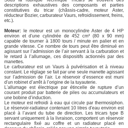
descriptions exhaustives des composants et parties
constitutives du tricar (châssis-cadre, moteur Aster,
réducteur Bozier, carburateur Vaurs, refroidissement, freins,
etc.).
Moteur:
le moteur est un monocylindre Aster de 4 HP
environ et d'une cylindrée de 452 cm³ (80 x 90 mm)
capable de tourner à 1800 tours / minute en palier et en
grande vitesse. Ce nombre de tours peut être diminué en
agissant sur l’admission de l’air servant à la carburation et
le retard à l’allumage, ces dispositifs actionnés par des
manettes.
Le carburateur est un Vaurs à pulvérisation et à niveau
constant. Le réglage se fait par une seule manette agissant
sur l'admission de l'air. Le réservoir d’essence est muni
d'un robinet d’arrêt à l’origine de la tuyauterie.
L'allumage est électrique par étincelle de rupture d’un
courant produit par batterie de piles ou accumulateurs et
une bobine d’induction.
Le moteur est refroidi à eau qui circule par thermosiphon.
Le réservoir-radiateur contenant 10 litres d'eau environ est
placé à l’avant du tube de direction. Les tricars type B
servant uniquement à la livraison, comportent un réservoir
on. Remarques sur l'apparence des motos Austral.
rectangulaire fixé au coffre et un radiateur placé en