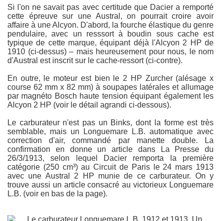
Si l'on ne savait pas avec certitude que Dacier a remporté
cette épreuve sur une Austral, on pourrait croire avoir
affaire à une Alcyon. D'abord, la fourche élastique du genre
pendulaire, avec un resssort à boudin sous cache est
typique de cette marque, équipant déjà l'Alcyon 2 HP de
1910 (ci-dessus) – mais heureusement pour nous, le nom
d'Austral est inscrit sur le cache-ressort (ci-contre).
En outre, le moteur est bien le 2 HP Zurcher (alésage x
course 62 mm x 82 mm) à soupapes latérales et allumage
par magnéto Bosch haute tension équipant également les
Alcyon 2 HP (voir le détail agrandi ci-dessous).
Le carburateur n'est pas un Binks, dont la forme est très
semblable, mais un Longuemare L.B. automatique avec
correction d'air, commandé par manette double. La
confirmation en donne un article dans La Presse du
26/3/1913, selon lequel Dacier remporta la première
catégorie (250 cm³) au Circuit de Paris le 24 mars 1913
avec une Austral 2 HP munie de ce carburateur. On y
trouve aussi un article consacré au victorieux Longuemare
L.B. (voir en bas de la page).