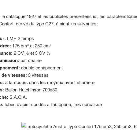
 le catalogue 1927 et les publicités présentées ici, les caractéristiqu
Confort, dérivé du type C27, étaient les suivantes:
ur:
LMP 2 temps
drée:
175 cm³ et 250 cm³
sance:
2 CV ½ et 3
CV ½
smission:
par chaîne
ppement:
double échappement
 de vitesses:
3 vitesses
s:
à tambours dans les moyeux avant et arrière
s:
Ballon Hutchinson 700x80
che:
S.A.C.A.
e:
tubes d'acier soudés à l'autogène, très surbaissé