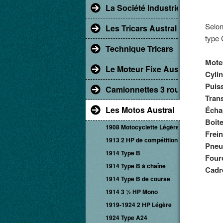
La Société Industrielle d'Albert
Selon
Les Tricars Austral
type 
Technique Tricars
Mote
Le Moteur Fixe Austral
Cylin
Puis
Camionnettes 3 roues
Tran
Les Motos Austral
Écha
Boîte
1908 Motocyclette Légère
Frein
1913 2 HP de compétition
Pneu
1914 Type B
Four
1914 Type B à chaîne
Cadr
1914 Type B de course
1914 3 ½ HP Mono
1919-1924 2 HP Légère
1924 Type A24