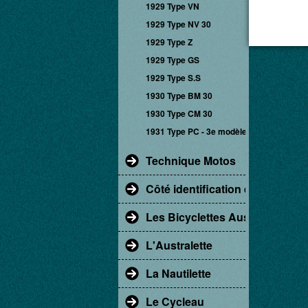
1929 Type VN
1929 Type NV 30
1929 Type Z
1929 Type GS
1929 Type S.S
1930 Type BM 30
1930 Type CM 30
1931 Type PC - 3e modèle
Technique Motos
Côté identification et restaur
Les Bicyclettes Austral
L'Australette
La Nautilette
Le Cycleau