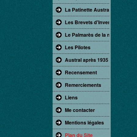
La Patinette Austral
Les Brevets d'Invention
Le Palmarès de la marque Aust
Les Pilotes
Austral après 1935
Recensement
Remerciements
Liens
Me contacter
Mentions légales
Plan du Site