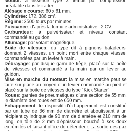
Moteur
: à essence type 2 temps par compression
préalable dans le carter.
Alésage x course:
60 x 61 mm.
Cylindrée:
172, 386 cm³.
Régime:
2500 tours par minutes.
Puissance:
d'après la formule administrative : 2 CV.
Carburateur:
à pulvérisateur et niveau constant
commandé au guidon.
Allumage:
par volant magnétique.
Boîte de vitesses:
du type dit à pignons baladeurs,
donnant 2 vitesses, un point mort entre chaque vitesse,
commandées par un levier à main.
Débrayage:
par disque garni de liège, placé sur la boîte
de vitesses et commandé à la main par un levier au
guidon.
Mise en marche du moteur:
la mise en marche peut se
faire sur place au moyen d'un levier commandé au pied et
placé sur la boite de vitesses du type "Kick Starter".
Roues:
garnies de pneumatiques d'une section de 55 mm,
le diamètre des roues est de 650 mm.
Échappement:
le dispositif d'échappement est constitué
par un tube de 36 mm de diamètre et aboutissant à un
récipient cylindrique de 90 mm de diamètre et 210 mm de
long, en tôle de 2 mm d'épaisseur, bouché à ses deux
extrémités et faisant office de détendeur. La sortie des gaz