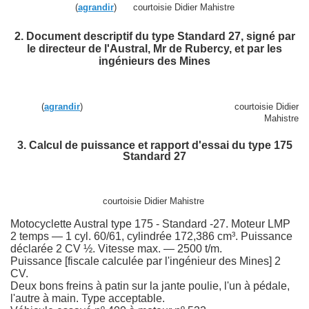
(
agrandir
) courtoisie Didier Mahistre
2. Document descriptif du type Standard 27, signé par
le directeur de l'Austral, Mr de Rubercy, et par les
ingénieurs des Mines
on. Remarques sur l'apparence des motos Austral.
(
agrandir
) courtoisie Didier
Mahistre
3. Calcul de puissance et rapport d'essai du type 175
Standard 27
courtoisie Didier Mahistre
Motocyclette Austral type 175 - Standard -27. Moteur LMP
2 temps — 1 cyl. 60/61, cylindrée 172,386 cm³. Puissance
déclarée 2 CV ½. Vitesse max. — 2500 t/m.
Puissance [fiscale calculée par l'ingénieur des Mines] 2
CV.
Deux bons freins à patin sur la jante poulie, l'un à pédale,
l'autre à main. Type acceptable.