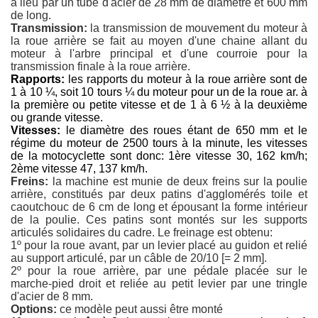
a lieu par un tube d'acier de 28 mm de diamètre et 600 mm
de long.
Transmission:
la transmission de mouvement du moteur à
la roue arrière se fait au moyen d'une chaine allant du
moteur à l'arbre principal et d'une courroie pour la
transmission finale à la roue arrière.
Rapports:
les rapports du moteur à la roue arrière sont de
1 à 10 ¼, soit 10 tours ¼ du moteur pour un de la roue ar. à
la première ou petite vitesse et de 1 à 6 ½ à la deuxième
ou grande vitesse.
Vitesses:
le diamètre des roues étant de 650 mm et le
régime du moteur de 2500 tours à la minute, les vitesses
de la motocyclette sont donc: 1ère vitesse 30, 162 km/h;
2ème vitesse 47, 137 km/h.
Freins:
la machine est munie de deux freins sur la poulie
arrière, constitués par deux patins d'agglomérés toile et
caoutchouc de 6 cm de long et épousant la forme intérieur
de la poulie. Ces patins sont montés sur les supports
articulés solidaires du cadre. Le freinage est obtenu:
1º pour la roue avant, par un levier placé au guidon et relié
au support articulé, par un câble de 20/10 [= 2 mm].
2º pour la roue arrière, par une pédale placée sur le
marche-pied droit et reliée au petit levier par une tringle
d'acier de 8 mm.
Options:
ce modèle peut aussi être monté