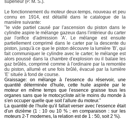
supérieur (P. M. S.).
Le fonctionnement du moteur deux-temps, nouveau et peu
connu en 1914, est détaillé dans le catalogue de la
manière suivante:
"le vide partiel causé par l'ascension du piston dans le
on. Remarques sur l'apparence des motos Austral.
cylindre aspire le mélange gazeux dans l'intérieur du carter
par l'orifice d'admission 'A'. Le mélange est ensuite
partiellement comprimé dans le carter par la descente du
piston, jusqu'à ce que le piston découvre la lumière 'B', qui
fait communiquer le cylindre avec le carter; le mélange est
alors poussé dans la chambre d'explosion ou il balaie les
gaz brûlés, comprimé comme à l'ordinaire par la remontée
du piston, allumé et une fois brûlé, évacué par la lumière
'E' située à fond de course.
Graissage: on mélange à l'essence du réservoir, une
quantité déterminée d'huile, cette huile aspirée par le
moteur en même temps que l'essence graisse tous les
organes sans que le motocycliste ait le moins du monde à
s'en occuper quelle que soit l'allure du moteur."
La quantité de l'huile qu'il fallait verser avec l'essence était
d'un dizième (1 : 10 ou 10 % ; en comparaison : sur les
moteurs 2-T modernes, la relation est de 1 : 50, soit 2 %).