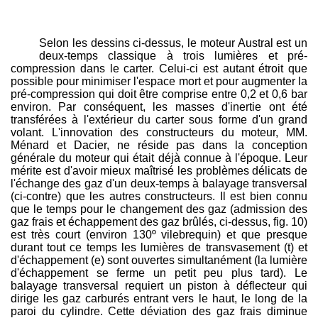
Selon les dessins ci-dessus, le moteur Austral est un
deux-temps classique à trois lumières et pré-
compression dans le carter. Celui-ci est autant étroit que
possible pour minimiser l'espace mort et pour augmenter la
pré-compression qui doit être comprise entre 0,2 et 0,6 bar
environ. Par conséquent, les masses d'inertie ont été
transférées à l'extérieur du carter sous forme d'un grand
volant. L'innovation des constructeurs du moteur, MM.
Ménard et Dacier, ne réside pas dans la conception
générale du moteur qui était déjà connue à l'époque. Leur
mérite est d'avoir mieux maîtrisé les problèmes délicats de
l'échange des gaz d'un deux-temps à balayage transversal
(ci-contre) que les autres constructeurs. Il est bien connu
que le temps pour le changement des gaz (admission des
gaz frais et échappement des gaz brûlés, ci-dessus, fig. 10)
est très court (environ 130º vilebrequin) et que presque
durant tout ce temps les lumières de transvasement (t) et
d'échappement (e) sont ouvertes simultanément (la lumière
d'échappement se ferme un petit peu plus tard). Le
balayage transversal requiert un piston à déflecteur qui
dirige les gaz carburés entrant vers le haut, le long de la
paroi du cylindre. Cette déviation des gaz frais diminue