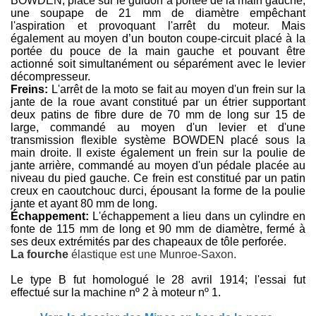
BOWDEN, placé sur le guidon à portée de la main gauche,
une soupape de 21 mm de diamètre empêchant
l'aspiration et provoquant l'arrêt du moteur. Mais
également au moyen d’un bouton coupe-circuit placé à la
portée du pouce de la main gauche et pouvant être
actionné soit simultanément ou séparément avec le levier
décompresseur.
Freins:
L'arrêt de la moto se fait au moyen d'un frein sur la
jante de la roue avant constitué par un étrier supportant
deux patins de fibre dure de 70 mm de long sur 15 de
large, commandé au moyen d'un levier et d'une
transmission flexible système BOWDEN placé sous la
main droite. Il existe également un frein sur la poulie de
jante arrière, commandé au moyen d'un pédale placée au
niveau du pied gauche. Ce frein est constitué par un patin
creux en caoutchouc durci, épousant la forme de la poulie
jante et ayant 80 mm de long.
Échappement:
L'échappement a lieu dans un cylindre en
fonte de 115 mm de long et 90 mm de diamètre, fermé à
ses deux extrémités par des chapeaux de tôle perforée.
La fourche
élastique est une Munroe-Saxon.
Le type B fut homologué le 28 avril 1914; l'essai fut
effectué sur la machine nº 2 à moteur nº 1.