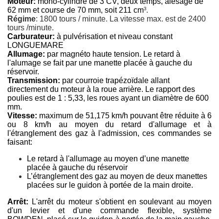
Moteur:
mono-cylindre de 3 CV, deux temps, alésage de
62 mm et course de 70 mm, soit 211 cm
³.
Régime
: 1800 tours / minute. La vitesse max. est de 2400
tours /minute.
Carburateur:
à pulvérisation et niveau constant
LONGUEMARE
Allumage:
par magnéto haute tension. Le retard à
l'alumage se fait par une manette placée à gauche du
réservoir.
Transmission:
par courroie trapézoïdale allant
directement du moteur à la roue arrière. Le rapport des
poulies est de 1 : 5,33, les roues ayant un diamètre de 600
mm.
Vitesse:
maximum de 51,175 km/h pouvant être réduite à 6
ou 8 km/h au moyen du retard d'allumage et à
l'étranglement des gaz à l'admission, ces commandes se
faisant:
Le retard à l'allumage au moyen d’une manette
placée à gauche du réservoir
L’étranglement des gaz au moyen de deux manettes
placées sur le guidon à portée de la main droite.
Arrêt:
L'arrêt du moteur s'obtient en soulevant au moyen
d'un levier et d'une commande flexible, système