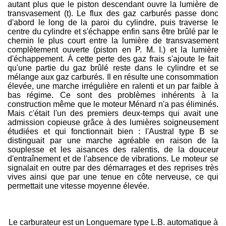
autant plus que le piston descendant ouvre la lumière de
transvasement (t). Le flux des gaz carburés passe donc
d'abord le long de la paroi du cylindre, puis traverse le
centre du cylindre et s'échappe enfin sans être brûlé par le
chemin le plus court entre la lumière de transvasement
complètement ouverte (piston en P. M. I.) et la lumière
d'échappement. À cette perte des gaz frais s'ajoute le fait
qu'une partie du gaz brûlé reste dans le cylindre et se
mélange aux gaz carburés. Il en résulte une consommation
élevée, une marche irrégulière en ralenti et un par faible à
bas régime. Ce sont des problèmes inhérents à la
construction même que le moteur Ménard n'a pas éliminés.
Mais c'était l'un des premiers deux-temps qui avait une
admission copieuse grâce à des lumières soigneusement
étudiées et qui fonctionnait bien : l'Austral type B se
distinguait par une marche agréable en raison de la
souplesse et les aisances des ralentis, de la douceur
d'entraînement et de l'absence de vibrations. Le moteur se
signalait en outre par des démarrages et des reprises très
vives ainsi que par une tenue en côte nerveuse, ce qui
permettait une vitesse moyenne élevée.
Le carburateur est un Longuemare type L.B. automatique à