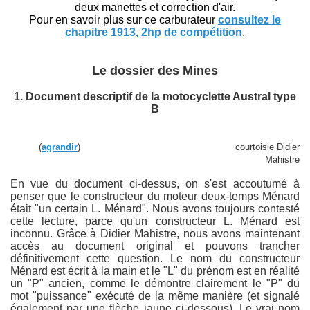
deux manettes et correction d'air.
Pour en savoir plus sur ce carburateur
consultez le
chapitre 1913, 2hp de compétition
.
Le dossier des Mines
1. Document descriptif de la motocyclette Austral type
B
(
agrandir
) courtoisie Didier
Mahistre
En vue du document ci-dessus, on s'est accoutumé à
penser que le constructeur du moteur deux-temps Ménard
était "un certain L. Ménard". Nous avons toujours contesté
cette lecture, parce qu'un constructeur L. Ménard est
inconnu. Grâce à Didier Mahistre, nous avons maintenant
accès au document original et pouvons trancher
définitivement cette question. Le nom du constructeur
Ménard est écrit à la main et le "L" du prénom est en réalité
un "P" ancien, comme le démontre clairement le "P" du
mot "puissance" exécuté de la même manière (et signalé
également par une flèche jaune ci-dessous). Le vrai nom