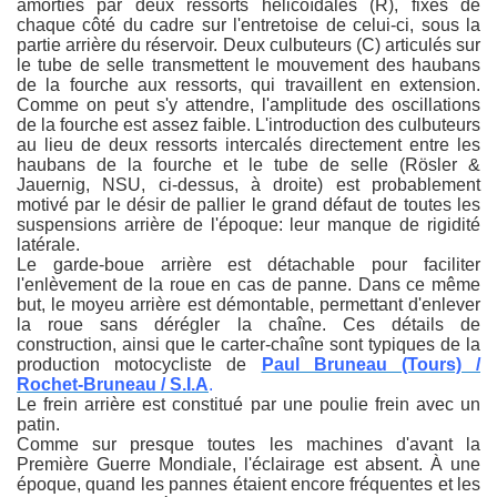
amorties par deux ressorts hélicoïdales (R), fixés de
chaque côté du cadre sur l'entretoise de celui-ci, sous la
partie arrière du réservoir. Deux culbuteurs (C) articulés sur
le tube de selle transmettent le mouvement des haubans
de la fourche aux ressorts, qui travaillent en extension.
Comme on peut s'y attendre, l'amplitude des oscillations
de la fourche est assez faible. L'introduction des culbuteurs
au lieu de deux ressorts intercalés directement entre les
haubans de la fourche et le tube de selle (Rösler &
Jauernig, NSU, ci-dessus, à droite) est probablement
motivé par le désir de pallier le grand défaut de toutes les
suspensions arrière de l'époque: leur manque de rigidité
latérale.
Le garde-boue arrière est détachable pour faciliter
l'enlèvement de la roue en cas de panne. Dans ce même
but, le moyeu arrière est démontable, permettant d'enlever
la roue sans dérégler la chaîne. Ces détails de
construction, ainsi que le carter-chaîne sont typiques de la
production motocycliste de
Paul Bruneau (Tours) /
Rochet-Bruneau / S.I.A
.
Le frein arrière est constitué par une poulie frein avec un
patin.
Comme sur presque toutes les machines d'avant la
Première Guerre Mondiale, l'éclairage est absent. À une
époque, quand les pannes étaient encore fréquentes et les