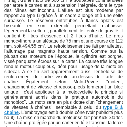
Il s'agit d'une moto de 500 cm³ à soupapes commandées
par arbre à cames et à suspension intégrale, dont le type
des Mines est inconnu. L'allure est plus moderne par
rapport au type B grâce à un cadre allongé et à une selle
surbaissé. Le réservoir entretubes à flancs aplatis est
biseauté en son extrémité permettant d'abaisser
légèrement la selle et, parallèlement, le centre de gravité. Il
contient 6 litres d'essence et 2 litres d'huile. Le gros
monocylindre a un alésage de 75 mm et une course de 112
mm, soit 494,55 cm³. Le refroidissement se fait par ailettes,
l'allumage par magnéto haute tension. Comme sur la
plupart des moteurs de l'époque, le cylindre est borgne,
vissé par quatre écrous sur le carter. La course très longue
rend le moteur coupleux, idéal pour l'usage de la moto en
sidecar. À ce fin sert apparemment aussi l'entretoise de
renforcement du cadre visible au-dessus du carter de
chaîne. Également selon Moto-Revue, "moteur,
changement de vitesse et repose-pieds formeront un bloc
unique ; c'est appliquer à la motocyclette le principe si
généralement admis dans la pratique automobile du
monobloc". La moto sera en plus dotée d'un "changement
de vitesses à chaînes", semblable à celui du
type B à
chaîne
. L'embrayage est à double cône (voir publicité plus
haut). La mise en marche du moteur se fait par Kick Starter.
Une chaîne protégée par un carter en tôle transmet la force