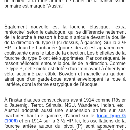
du moteur à la roue arrière. Le carter de la transmission
primaire est marqué "Austral".
Également nouvelle est la fourche élastique, "extra
renforcée" selon le catalogue, qui se différencie nettement
de la fourche à ressort à boudin articulé devant la douille
de la direction du type B (ci-dessus, à gauche). Sur la 3 ½
HP, la fourche haubanée (pour sidecar) est apparemment
coulissante dans le tube de la direction. Les biellettes de la
fourche du type B ont été supprimées. Par conséquent, le
ressort hélicoïdal entoure la douille de la direction. Comme
le type B, cette moto est dotée d'un frein avant à étrier type
vélo, actionné par câble Bowden et manette au guidon,
ainsi que d'un garde-boue avant enveloppant la roue à
l'arrière, dont la forme est typique de l'époque.
À l'instar d'autres constructeurs avant 1914 comme Rösler
& Jauernig, Terrot, Stimula, NSU, Wanderer, Indian, etc.,
Austral adoptait aussi une suspension arrière sur ses
machines haut de gamme, d'abord sur le
tricar type G
(1906)
et en 1914 sur la 3 ½ HP. Ici, les oscillations de la
fourche arrière autour du pivot (P) sont apparemment