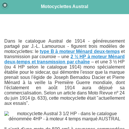
Motocyclettes Austral
e
Dans le catalogue Austral de 1914 - généreusement
partagé par J.-L. Lamouroux - figurent trois modèles de
motocyclettes: le
type B à moteur Ménard deux-temps
et
transmission par courroie – une
2 ½ HP à moteur Ménard
deux-temps et transmission par chaîne
– et une 3 ½ HP
(ou 4 HP selon le catalogue 1914) mono spécialement
établie pour le sidecar, qui démontre l'essor que la marque
prenait sous l'égide de Joseph Bernadou Dacier et Pierre
Ménard à la veille la Première Guerre mondiale, dont
l'éclatement en août 1914 aura déjoué sa
commercialisation. Selon un article dans Moto Revue nº 24
du juin 1914 (p. 633), cette motocyclette était "actuellement
aux essais".