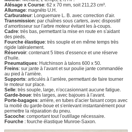
Alésage x Course
: 62 x 70 mm, soit 211,23 cm³.
Allumage
: magnéto U.H.
Carburateur
: Longuemare L. B. avec correction d'air.
Transmission
: par chaînes sous carters, avec dispositif
d'amortisseur sur l'arbre moteur évitant les à-coups.
Cadre
: très bas, permettant la mise en route en s'aidant
des pieds.
Fourche élastique
: très souple et en même temps très
rigide latéralement.
Réservoir
: contenant 5 litres d'essence et une réserve
d'huile.
Pneumatiques
: Hutchinson à talons 600 x 50.
Freins
: sur jante à l'avant et sur poulie jante commandée
au pied à l'arrière.
Supports
: articulés à l'arrière, permettant de faire tourner
le moteur sur place.
Selle
: très souple, large, n'occasionnant aucune fatigue.
Garde-boue
: très larges, avec bajoues à l'avant.
Porte-bagages
: arrière, en tubes d'acier faisant corps avec
la moitié du garde-boue et s'enlevant instantanément pour
permettre la réparation du pneu.
Sacoche
: comportant tout l'outillage nécessaire.
Fourche
: fourche élastique Munroe-Saxon.