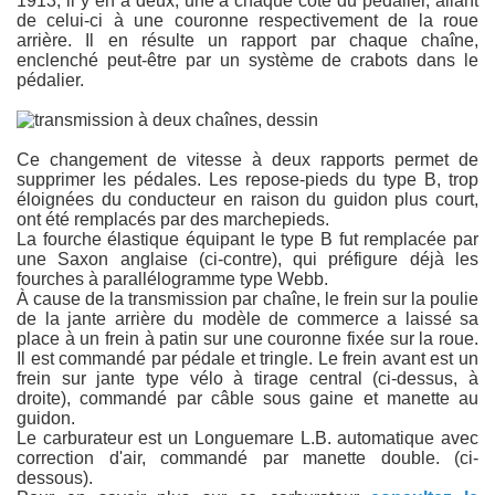
1913, il y en a deux, une à chaque côté du pédalier, allant
de celui-ci à une couronne respectivement de la roue
arrière. Il en résulte un rapport par chaque chaîne,
enclenché peut-être par un système de crabots dans le
pédalier.
Ce changement de vitesse à deux rapports permet de
supprimer les pédales. Les repose-pieds du type B, trop
éloignées du conducteur en raison du guidon plus court,
ont été remplacés par des marchepieds.
La fourche élastique équipant le type B fut remplacée par
une Saxon anglaise (ci-contre), qui préfigure déjà les
fourches à parallélogramme type Webb.
À cause de la transmission par chaîne, le frein sur la poulie
de la jante arrière du modèle de commerce a laissé sa
place à un frein à patin sur une couronne fixée sur la roue.
Il est commandé par pédale et tringle. Le frein avant est un
frein sur jante type vélo à tirage central (ci-dessus, à
droite), commandé par câble sous gaine et manette au
guidon.
Le carburateur est un Longuemare L.B. automatique avec
correction d'air, commandé par manette double. (ci-
dessous).