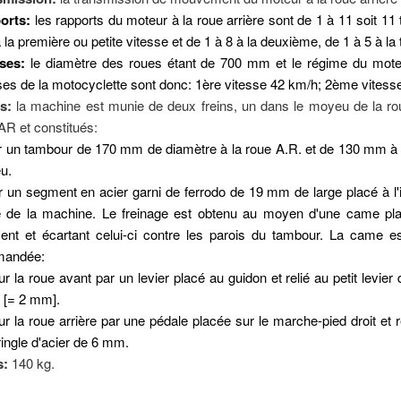
orts:
les rapports du moteur à la roue arrière sont de 1 à 11 soit 11
 la première ou petite vitesse et de 1 à 8 à la deuxième, de 1 à 5 à la 
sses:
le diamètre des roues étant de 700 mm et le régime du moteu
ses de la motocyclette sont donc: 1ère vitesse 42 km/h; 2ème vites
s:
la machine est munie de deux freins, un dans le moyeu de la rou
AR et constitués:
r un tambour de 170 mm de diamètre à la roue A.R. et de 130 mm à l
u.
r un segment en acier garni de ferrodo de 19 mm de large placé à l'i
 de la machine. Le freinage est obtenu au moyen d'une came pla
nt et écartant celui-ci contre les parois du tambour. La came est
ation. Remarques sur l'apparence des motos Austral.
andée:
ur la roue avant par un levier placé au guidon et relié au petit levie
 [= 2 mm].
ur la roue arrière par une pédale placée sur le marche-pied droit et r
ringle d'acier de 6 mm.
s:
140 kg.