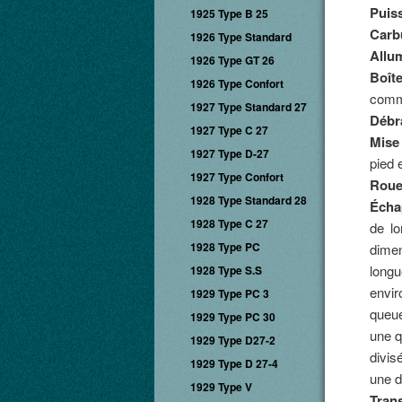
Puis
1925 Type B 25
Carb
1926 Type Standard
Allu
1926 Type GT 26
Boîte
1926 Type Confort
comma
1927 Type Standard 27
Débr
1927 Type C 27
Mise
1927 Type D-27
pied 
1927 Type Confort
Roue
1928 Type Standard 28
Écha
1928 Type C 27
de lo
1928 Type PC
dime
longu
1928 Type S.S
envir
1929 Type PC 3
queue
1929 Type PC 30
une q
1929 Type D27-2
divis
1929 Type D 27-4
une d
1929 Type V
Tran