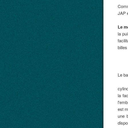
Comme
JAP e
Le m
la pu
facil
billes
Le ba
cylin
la fa
l'emb
est m
une b
dispo