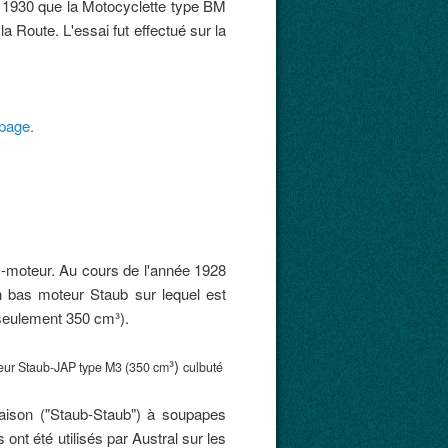
rs 1930 que la Motocyclette type BM
a Route. L'essai fut effectué sur la
page.
oc-moteur. Au cours de l'année 1928
 bas moteur Staub sur lequel est
(seulement 350 cm³).
³)
eur Staub-JAP type M3 (350 cm
culbuté
aison ("Staub-Staub") à soupapes
ont été utilisés par Austral sur les