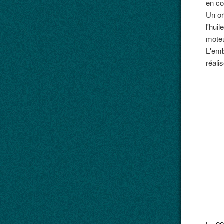
en co
Un or
l'hui
moteu
L'emb
réali