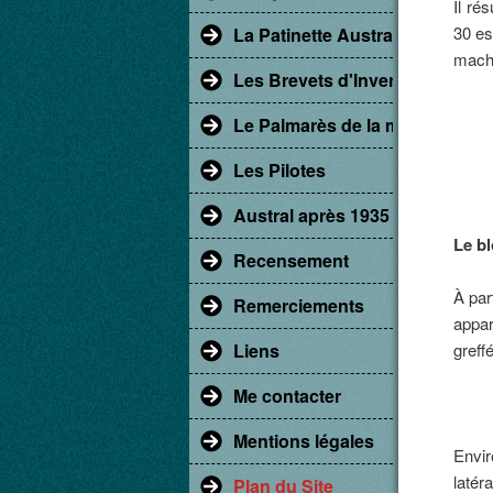
Il ré
30 es
La Patinette Austral
mach
Les Brevets d'Invention
Le Palmarès de la marque Aust
Les Pilotes
Austral après 1935
Le bl
Recensement
À par
Remerciements
appar
greff
Liens
Me contacter
Mentions légales
Envir
latér
Plan du Site