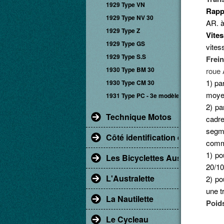
1929 Type VN
Rapp
1929 Type NV 30
AR. à
1929 Type Z
Vite
1929 Type GS
vites
1929 Type S.S
Frein
1930 Type BM 30
roue 
1) pa
1930 Type CM 30
moye
1931 Type PC - 3e modèle
2) pa
Technique Motos
cadre
segme
Côté identification et restaur
comm
1) po
Les Bicyclettes Austral
20/10
L'Australette
2) po
une t
La Nautilette
Poid
Le Cycleau