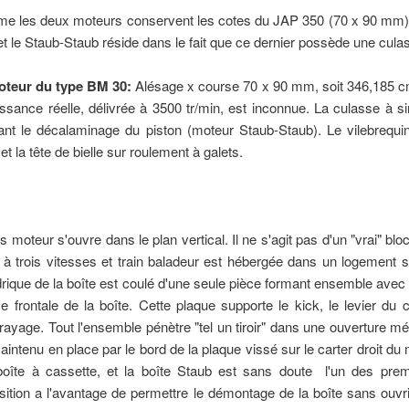
 les deux moteurs conservent les cotes du JAP 350 (70 x 90 mm), l
t le Staub-Staub réside dans le fait que ce dernier possède une cula
oteur du type BM 30:
Alésage x course 70 x 90 mm, soit 346,185 cm
issance réelle, délivrée à 3500 tr/min, est inconnue. La culasse à
itant le décalaminage du piston (moteur Staub-Staub). Le vilebreq
 et la tête de bielle sur roulement à galets.
s moteur s'ouvre dans le plan vertical. Il ne s'agit pas d'un "vrai" bl
à trois vitesses
et train baladeur est hébergée dans un logement sé
drique de la boîte est coulé d'une seule pièce formant ensemble ave
ce frontale de la boîte. Cette plaque supporte le kick, le levier d
rayage. Tout l'ensemble pénètre "tel un tiroir" dans une ouverture mé
aintenu en place par le bord de la plaque vissé sur le carter droit du 
oîte à cassette, et la boîte Staub est sans doute l'un des pre
sition a l'avantage de permettre le démontage de la boîte sans ouvri