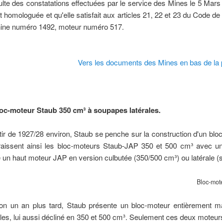
sulte des constatations effectuées par le service des Mines le 5 Ma
t homologuée et qu'elle satisfait aux articles 21, 22 et 23 du Code de l
ine numéro 1492, moteur numéro 517.
ral
Vers les documents des Mines en bas de la 
oc-moteur Staub 350 cm³ à soupapes latérales.
tir de 1927/28 environ, Staub se penche sur la construction d'un bl
aissent ainsi les bloc-moteurs Staub-JAP 350 et 500 cm³ avec un
é un haut moteur JAP en version culbutée (350/500 cm³) ou latérale 
Bloc-mot
on un an plus tard, Staub présente un bloc-moteur entièrement m
ales, lui aussi décliné en 350 et 500 cm³. Seulement ces deux moteurs 