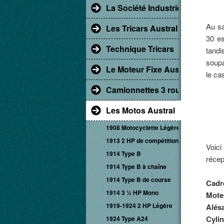
La Société Industrielle d'Albert
Au sa
Les Tricars Austral
30 es
Technique Tricars
tandi
soupa
Le Moteur Fixe Austral
le ca
Camionnettes 3 roues
Les Motos Austral
1908 Motocyclette Légère
1913 2 HP de compétition
Voic
1914 Type B
récep
1914 Type B à chaîne
1914 Type B de course
Cadr
1914 3 ½ HP Mono
Mote
1919-1924 2 HP Légère
Alés
Cylin
1924 Type A24