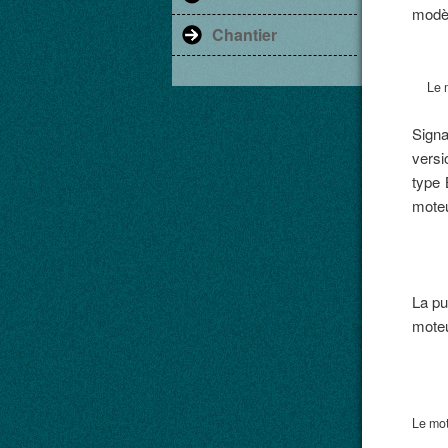
modè
Chantier
Le mo
Signa
versi
type 
mote
La pu
moteu
Le mot