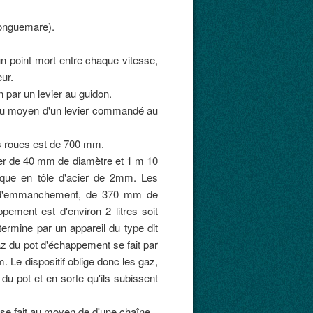
Longuemare).
un point mort entre chaque vitesse,
ur.
par un levier au guidon.
 au moyen d'un levier commandé au
s roues est de 700 mm.
cier de 40 mm de diamètre et 1 m 10
rique en tôle d'acier de 2mm. Les
ut d'emmanchement, de 370 mm de
pement est d'environ 2 litres soit
ermine par un appareil du type dit
az du pot d'échappement se fait par
 Le dispositif oblige donc les gaz,
r du pot et en sorte qu'ils subissent
se fait au moyen de d'une chaîne.