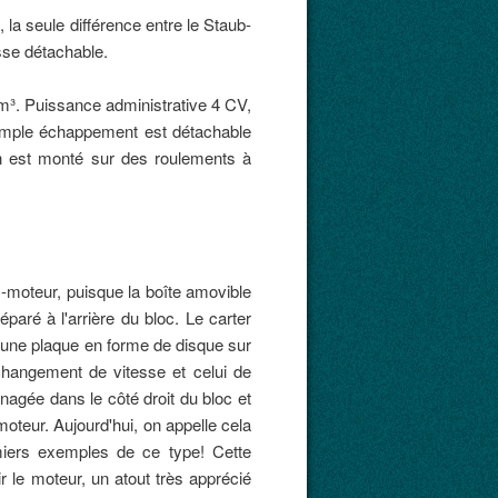
a seule différence entre le Staub-
sse détachable.
³. Puissance administrative 4 CV,
 simple échappement est détachable
uin est monté sur des roulements à
oc-moteur, puisque la boîte amovible
paré à l'arrière du bloc. Le carter
c une plaque en forme de disque sur
u changement de vitesse et celui de
nagée dans le côté droit du bloc et
moteur. Aujourd'hui, on appelle cela
miers exemples de ce type! Cette
r le moteur, un atout très apprécié