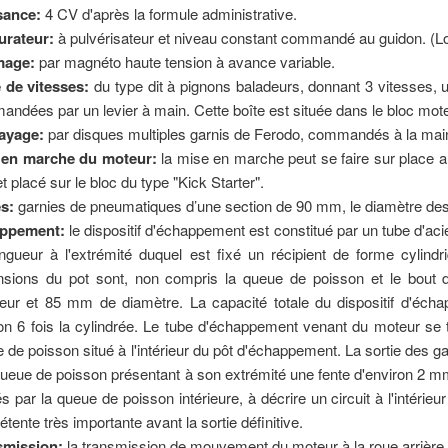
sance:
4 CV d'après la formule administrative.
urateur:
à pulvérisateur et niveau constant commandé au guidon. (
mage:
par magnéto haute tension à avance variable.
 de vitesses:
du type dit à pignons baladeurs, donnant 3 vitesses, 
ndées par un levier à main. Cette boîte est située dans le bloc mote
ayage:
par disques multiples garnis de Ferodo, commandés à la main 
 en marche du moteur:
la mise en marche peut se faire sur place
et placé sur le bloc du type "Kick Starter".
s:
garnies de pneumatiques d’une section de 90 mm, le diamètre de
ppement:
le dispositif d'échappement est constitué par un tube d'a
ngueur à l'extrémité duquel est fixé un récipient de forme cylind
nsions du pot sont, non compris la queue de poisson et le bo
eur et 85 mm de diamètre. La capacité totale du dispositif d'échap
on 6 fois la cylindrée. Le tube d'échappement venant du moteur se t
 de poisson situé à l'intérieur du pôt d'échappement. La sortie des g
ueue de poisson présentant à son extrémité une fente d'environ 2 mm.
és par la queue de poisson intérieure, à décrire un circuit à l'intérieu
étente très importante avant la sortie définitive.
smission:
la transmission de mouvement du moteur à la roue arrière 