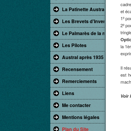
cadre
La Patinette Austral
et éc
1º po
Les Brevets d'Invention
2º po
tring
Le Palmarès de la marque Aust
Opti
Les Pilotes
la 1è
expri
Austral après 1935
Il ré
Recensement
est h
Remerciements
machi
Liens
Voir 
Me contacter
Mentions légales
Plan du Site