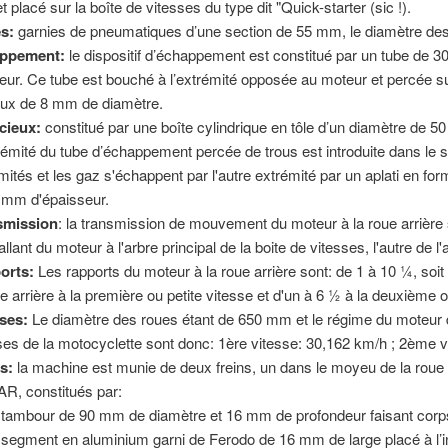
et placé sur la boîte de vitesses du type dit "Quick-starter (sic !).
s:
garnies de pneumatiques d’une section de 55 mm, le diamètre de
ppement:
le dispositif d’échappement est constitué par un tube de 
eur. Ce tube est bouché à l’extrémité opposée au moteur et percée s
aux de 8 mm de diamètre.
cieux:
constitué par une boîte cylindrique en tôle d’un diamètre de 
rémité du tube d’échappement percée de trous est introduite dans le 
mités et les gaz s'échappent par l'autre extrémité par un aplati en 
 mm d'épaisseur.
smission
: la transmission de mouvement du moteur à la roue arrière
allant du moteur à l'arbre principal de la boite de vitesses, l'autre de l'
orts:
Les rapports du moteur à la roue arrière sont: de 1 à 10 ¼, soi
ation. Remarques sur l'apparence des motos Austral.
ue arrière à la première ou petite vitesse et d'un à 6 ½ à la deuxième 
ses:
Le diamètre des roues étant de 650 mm et le régime du moteur d
ses de la motocyclette sont donc: 1ère vitesse: 30,162 km/h ; 2ème 
s:
la machine est munie de deux freins, un dans le moyeu de la roue 
AR, constitués par:
 tambour de 90 mm de diamètre et 16 mm de profondeur faisant corp
 segment en aluminium garni de Ferodo de 16 mm de large placé à l’in