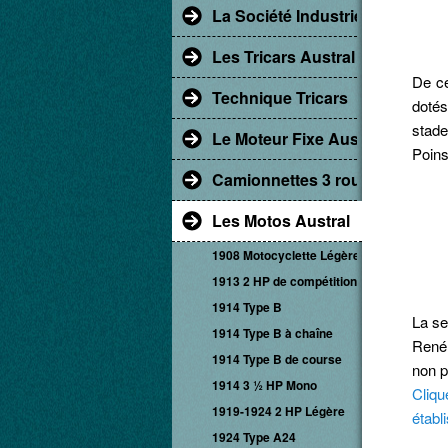
La Société Industrielle d'Albert
Les Tricars Austral
De ce
Technique Tricars
doté
stad
Le Moteur Fixe Austral
Poins
Camionnettes 3 roues
Les Motos Austral
1908 Motocyclette Légère
1913 2 HP de compétition
1914 Type B
La se
1914 Type B à chaîne
René 
1914 Type B de course
non p
1914 3 ½ HP Mono
Cliqu
1919-1924 2 HP Légère
établ
1924 Type A24