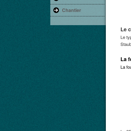
Chantier
Le 
Le ty
Staub
La 
La fo