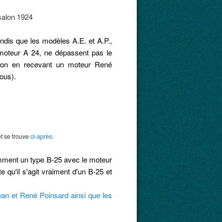
andis que les modèles A.E. et A.P.,
moteur A 24, ne dépassent pas le
tion en recevant un moteur René
ous).
et se trouve
ci-après
.
emment un type B-25 avec le moteur
qu'il s'agit vraiment d'un B-25 et
Jean et René Poinsard ainsi que les