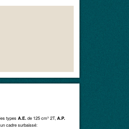
 les types
A.E.
de 125 cm
³ 2T
,
A.P.
r un cadre surbaissé: