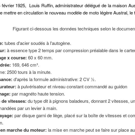
 février 1925, Louis Ruffin, administrateur délégué de la maison Au
de mettre en circulation le nouveau modèle de moto légère Austral, le 
Figurant ci-dessous les données techniques selon le documen
e:
tubes d'acier soudés à l'autogène.
ur:
à essence type 2 temps par compression préalable dans le carter
age x course:
60 x 60 mm.
drée:
169, 646 cm³.
e: 2500 tours à la minute.
sance:
d'après la formule administrative: 2 CV ½.
urateur:
à pulvérisateur et niveau constant commandé au guidon
mage:
par magnéto haute tension.
 de vitesses:
du type dit à pignons baladeurs, donnant 2 vitesses, un
ndées par un levier à main.
ayage:
par disque garni de liège, placé sur la boîte de vitesses et c
n.
 en marche du moteur:
la mise en marche peut se faire sur place 