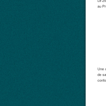
Le 25
au Pr
Une c
de sa
confo