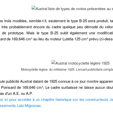
s trois modèles, semble-t-il, seulement le type B-25 sera produit, t
s très probablement encore du cadre quelque peu démodé du vélo
e de prototype. Mais le type B-25 subit également une modifica
ard de 169,646 cm³ au lieu du moteur Lutétia 125 cm
³ prévu (ci-dess
Motocyclette légère du millésime 1925. L'encart publicitaire compl
ule publicité Austral datant de 1925 connue à ce jour montre appar
Poinsard de 169,646 cm³. Le cadre surbaissé ne laisse aucun doute 
as d'un A.E. ou A.P.
ez ici pour accéder à un chapitre historique sur les constructeurs 
issements Lalo-Mignonac.