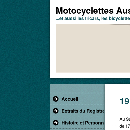
Motocyclettes Aus
...et aussi les tricars, les bicyclette
19
Accueil
Extraits du Registre du Comm
Au Sa
Histoire et Personnages
de 1