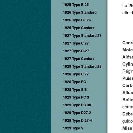
1925 Type B 25
Le 25
afin 
1926 Type Standard
1926 Type GT 26
1926 Type Confort
1927 Type Standard 27
Cadr
1927 Type C 27
Mote
1927 Type D-27
Alés
1927 Type Confort
Cylin
1928 Type Standard 28
Régim
1928 Type C 27
Puis
1928 Type PC
Carb
1928 Type S.S
Allu
1929 Type PC 3
Boîte
1929 Type PC 30
comma
1929 Type D27-2
Débr
1929 Type D 27-4
guido
Mise
1929 Type V