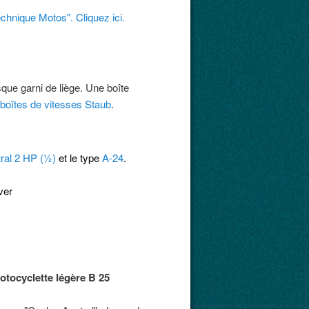
hnique Motos". Cliquez ici.
ue garni de liège. Une boîte
 boîtes de vitesses Staub
.
tral 2 HP (½)
et le type
A-24
.
otocyclette légère B 25