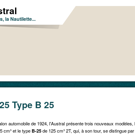
tral
s, la Nautilette...
25 Type B 25
erce
lon automobile de 1924, l'Austral présente trois nouveaux modèles,
75 cm
³
et le type
B-25
de 125 cm
³
2T, qui, à son tour, se distingue pa