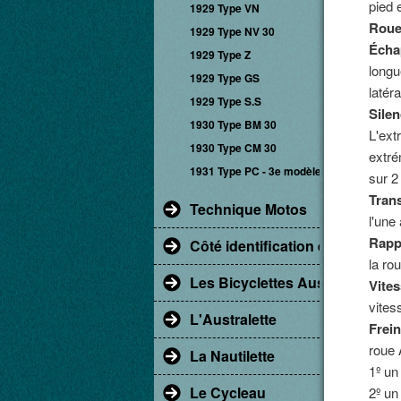
pied 
1929 Type VN
Roue
1929 Type NV 30
Écha
1929 Type Z
longu
1929 Type GS
latér
1929 Type S.S
Silen
1930 Type BM 30
L'ext
1930 Type CM 30
extré
1931 Type PC - 3e modèle
sur 2
Tran
Technique Motos
l'une 
Rapp
Côté identification et restaur
la ro
Les Bicyclettes Austral
Vites
vites
L'Australette
Frein
roue 
La Nautilette
1º un
Le Cycleau
2º un