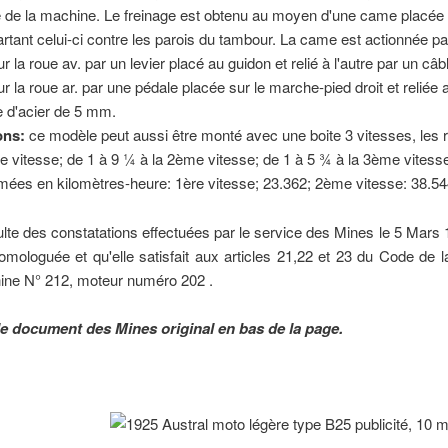
 de la machine. Le freinage est obtenu au moyen d'une came placée 
artant celui-ci contre les parois du tambour. La came est actionnée p
ur la roue av. par un levier placé au guidon et relié à l'autre par un câ
ur la roue ar. par une pédale placée sur le marche-pied droit et reliée 
le d'acier de 5 mm.
ral
ons:
ce modèle peut aussi être monté avec une boite 3 vitesses, les r
re vitesse; de 1 à 9 ¼ à la 2ème vitesse; de 1 à 5 ¾ à la 3ème vitess
mées en kilomètres-heure: 1ère vitesse; 23.362; 2ème vitesse: 38.54
sulte des constatations effectuées par le service des Mines le 5 Mars
omologuée et qu'elle satisfait aux articles 21,22 et 23 du Code de la
ne N° 212, moteur numéro 202 .
le document des Mines original en bas de la page.